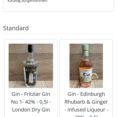
Katalog aufgenommen.
Standard
Es folgt ein Produktslider - navigieren Sie mit der Tab-Tas
Gin - Fritzlar Gin
Gin - Edinburgh
No 1- 42% - 0,5l -
Rhubarb & Ginger
London Dry Gin
- Infused Liqueur -