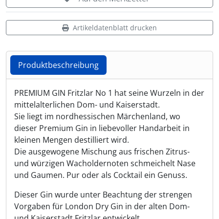
Shisha & Raucherbedarf
(23)
Artikeldatenblatt drucken
Steampunk
(28)
Produktbeschreibung
Trinkflaschen & -schläuche
(7)
Produktbeschreibung
PREMIUM GIN Fritzlar No 1 hat seine Wurzeln in der
Trinkhörner, Halter & Ständer
(15)
mittelalterlichen Dom- und Kaiserstadt.
Sie liegt im nordhessischen Märchenland, wo
Trommeln, Klagschalen & Musikinstrumente
(37)
dieser Premium Gin in liebevoller Handarbeit in
kleinen Mengen destilliert wird.
Truhen & Kisten
(30)
Die ausgewogene Mischung aus frischen Zitrus-
und würzigen Wacholdernoten schmeichelt Nase
Umhängetaschen
(56)
und Gaumen. Pur oder als Cocktail ein Genuss.
Dieser Gin wurde unter Beachtung der strengen
Vorgaben für London Dry Gin in der alten Dom-
und Kaiserstadt Fritzlar entwickelt.