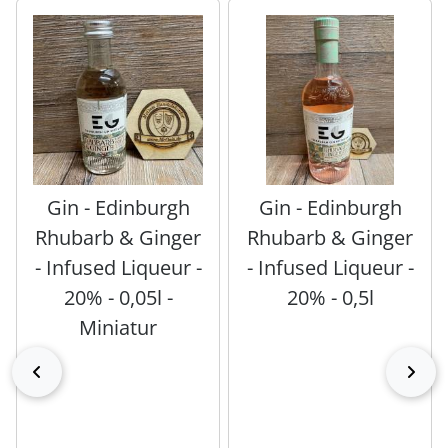
Es folgt ein Produktslider - navigieren Sie mit der Tab-Tas
Gin - Edinburgh
Gin - Edinburgh
Rhubarb & Ginger
Rhubarb & Ginger
- Infused Liqueur -
- Infused Liqueur -
20% - 0,05l -
20% - 0,5l
Miniatur
zurück
vor