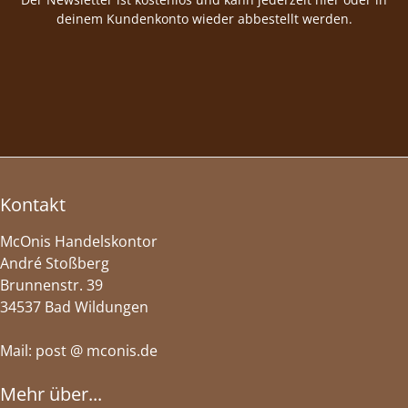
deinem Kundenkonto wieder abbestellt werden.
Kontakt
McOnis Handelskontor
André Stoßberg
Brunnenstr. 39
34537 Bad Wildungen
Mail: post @ mconis.de
Mehr über...