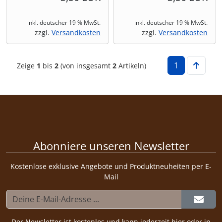
Shisha & Raucherbedarf
(23)
inkl. deutscher 19 % MwSt.
inkl. deutscher 19 % MwSt.
zzgl.
Versandkosten
zzgl.
Versandkosten
Steampunk
(28)
1
Zeige
1
bis
2
(von insgesamt
2
Artikeln)
Trinkflaschen & -schläuche
(7)
Trinkhörner, Halter & Ständer
(15)
Trommeln, Klagschalen & Musikinstrumente
(37)
Abonniere unseren Newsletter
Truhen & Kisten
(30)
Kostenlose exklusive Angebote und Produktneuheiten per E-
Umhängetaschen
(56)
Mail
Der Newsletter ist kostenlos und kann jederzeit hier oder in