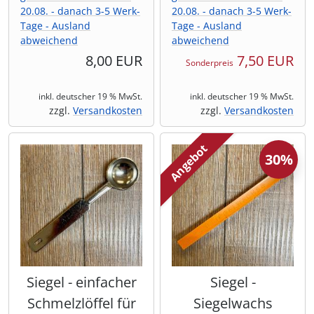
20.08. - danach 3-5 Werk-
20.08. - danach 3-5 Werk-
Tage - Ausland
Tage - Ausland
abweichend
abweichend
8,00 EUR
7,50 EUR
Sonderpreis
inkl. deutscher 19 % MwSt.
inkl. deutscher 19 % MwSt.
zzgl.
Versandkosten
zzgl.
Versandkosten
Angebot
30%
Siegel - einfacher
Siegel -
Schmelzlöffel für
Siegelwachs