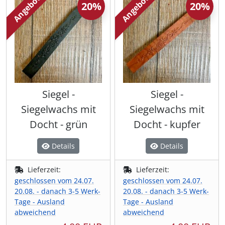
Angebot
Angebot
20%
20%
Siegel -
Siegel -
Siegelwachs mit
Siegelwachs mit
Docht - grün
Docht - kupfer
Details
Details
Lieferzeit:
Lieferzeit:
geschlossen vom 24.07.
geschlossen vom 24.07.
20.08. - danach 3-5 Werk-
20.08. - danach 3-5 Werk-
Tage - Ausland
Tage - Ausland
abweichend
abweichend