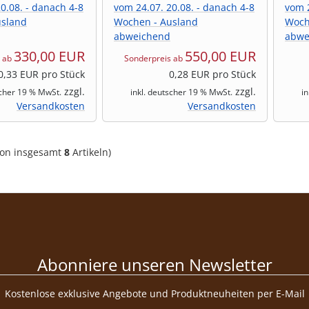
0.08. - danach 4-8
vom 24.07. 20.08. - danach 4-8
vom 2
usland
Wochen - Ausland
Woch
abweichend
abwe
330,00 EUR
550,00 EUR
s ab
Sonderpreis ab
0,33 EUR pro Stück
0,28 EUR pro Stück
zzgl.
zzgl.
scher 19 % MwSt.
inkl. deutscher 19 % MwSt.
i
Versandkosten
Versandkosten
on insgesamt
8
Artikeln)
Abonniere unseren Newsletter
Kostenlose exklusive Angebote und Produktneuheiten per E-Mail