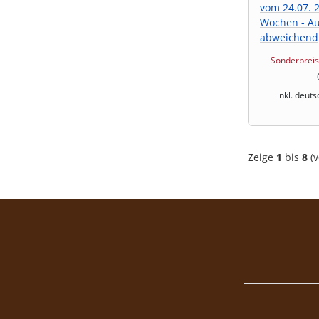
vom 24.07. 2
Wochen - A
abweichend
Sonderprei
inkl. deut
Zeige
1
bis
8
(v