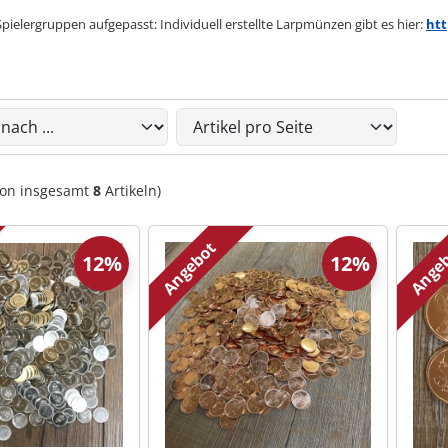
Spielergruppen aufgepasst:
Individuell erstellte Larpmünzen gibt es hier:
htt
du die nachfolgenden Artikel umsortieren und zwischen eine
on insgesamt
8
Artikeln)
Angebot
Ange
12%
12%