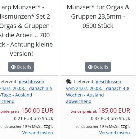
Larp Münzset* -
Münzset* für Orgas &
lksmünzen* Set 2
Gruppen 23,5mm -
 Orgas & Gruppen -
0500 Stück
st die Arbeit... 700
ck - Achtung kleine
Version!
Details
Details
ieferzeit:
geschlossen
Lieferzeit:
geschlossen
4.07. 20.08. - danach 3-5
vom 24.07. 20.08. - danach 4-8
-Tage - Ausland
Wochen - Ausland
ichend
abweichend
150,00 EUR
185,00 EUR
Sonderpreis
Sonderpreis ab
0,21 EUR pro Stück
0,37 EUR pro Stück
zzgl.
zzgl.
nkl. deutscher 19 % MwSt.
inkl. deutscher 19 % MwSt.
Versandkosten
Versandkosten