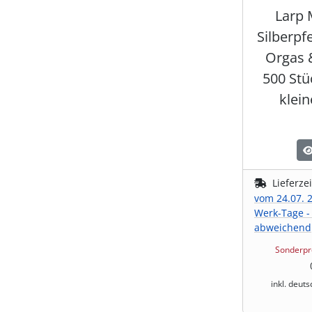
Larp 
Silberpf
Orgas 
500 Stü
klein
Lieferze
vom 24.07. 2
Werk-Tage -
abweichend
Sonderpr
inkl. deut