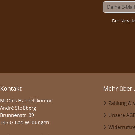
Der Newsle
Kontakt
Mehr über..
McOnis Handelskontor
Zahlung & 
André Stoßberg
Brunnenstr. 39
Unsere AG
34537 Bad Wildungen
Widerrufsr