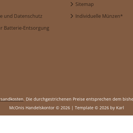
Sitemap
e und Datenschutz
Individuelle Münzen*
r Batterie-Entsorgung
rsandkosten
. Die durchgestrichenen Preise entsprechen dem bishe
McOnis Handelskontor © 2026 | Template © 2026 by Karl
mod
ified eCommerce Shopsoftware © 2009-2026