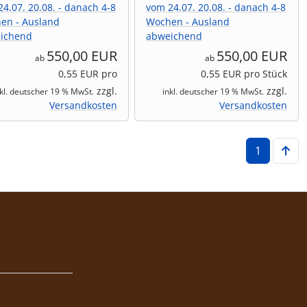
4.07. 20.08. - danach 4-8
vom 24.07. 20.08. - danach 4-8
en - Ausland
Wochen - Ausland
ichend
abweichend
550,00 EUR
550,00 EUR
ab
ab
0,55 EUR pro
0,55 EUR pro Stück
zzgl.
zzgl.
nkl. deutscher 19 % MwSt.
inkl. deutscher 19 % MwSt.
Versandkosten
Versandkosten
1