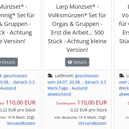
Münzset* -
Larp Münzset* -
ennig* Set für
Volksmünzen* Set für
Vo
& Gruppen -
Orgas & Gruppen -
für
ck - Achtung
Erst die Arbeit... 500
Er
e Version!
Stück - Achtung kleine
Stü
Version!
Details
Details
it:
geschlossen
Lieferzeit:
geschlossen
L
0.08. - danach 3-5
vom 24.07. 20.08. - danach 3-5
vom 2
 Ausland
Werk-Tage - Ausland
Werk
abweichend
abwe
110,00 EUR
110,00 EUR
eis
Sonderpreis
0,22 EUR pro Stück
0,22 EUR pro Stück
zzgl.
zzgl.
scher 19 % MwSt.
inkl. deutscher 19 % MwSt.
i
Versandkosten
Versandkosten