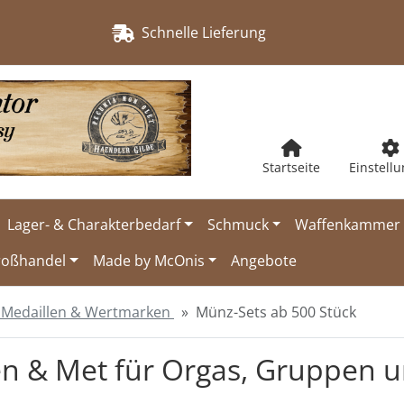
Schnelle Lieferung
Startseite
Einstell
Lager- & Charakterbedarf
Schmuck
Waffenkammer
roßhandel
Made by McOnis
Angebote
 Medaillen & Wertmarken
Münz-Sets ab 500 Stück
 & Met für Orgas, Gruppen un