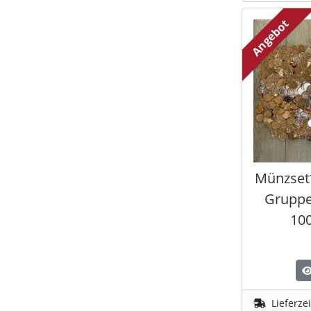
Angebot
Münzset*
Gruppe
100
Lieferze