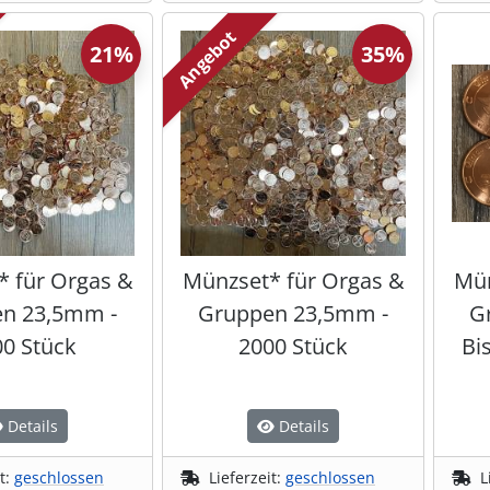
Angebot
21%
35%
 für Orgas &
Münzset* für Orgas &
Mün
n 23,5mm -
Gruppen 23,5mm -
G
0 Stück
2000 Stück
Bi
Details
Details
it:
geschlossen
Lieferzeit:
geschlossen
L