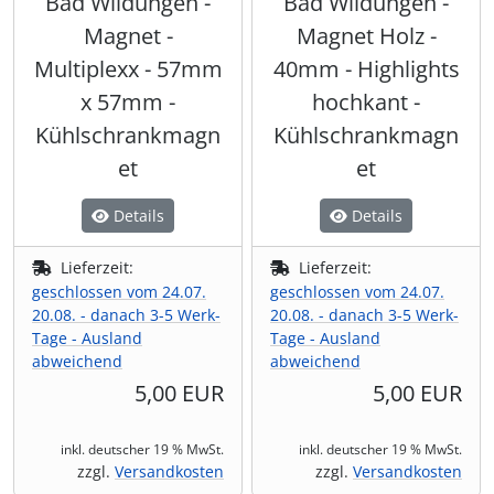
Bad Wildungen -
Bad Wildungen -
Magnet -
Magnet Holz -
Shisha & Raucherbedarf
(23)
Multiplexx - 57mm
40mm - Highlights
x 57mm -
hochkant -
Steampunk
(28)
Kühlschrankmagn
Kühlschrankmagn
Trinkflaschen & -schläuche
(7)
et
et
Trinkhörner, Halter & Ständer
(15)
Details
Details
Lieferzeit:
Lieferzeit:
Trommeln, Klagschalen & Musikinstrumente
(37)
geschlossen vom 24.07.
geschlossen vom 24.07.
20.08. - danach 3-5 Werk-
20.08. - danach 3-5 Werk-
Truhen & Kisten
(30)
Tage - Ausland
Tage - Ausland
abweichend
abweichend
Umhängetaschen
(56)
5,00 EUR
5,00 EUR
inkl. deutscher 19 % MwSt.
inkl. deutscher 19 % MwSt.
zzgl.
Versandkosten
zzgl.
Versandkosten