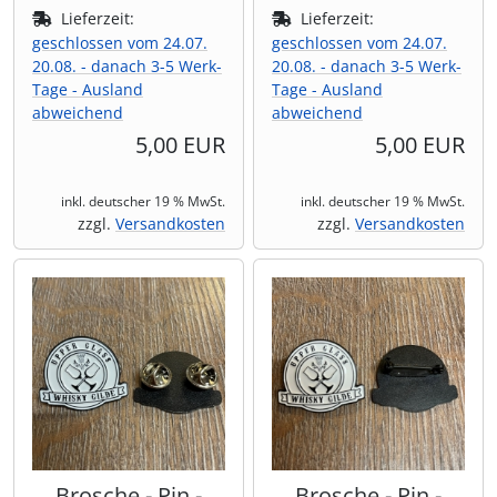
Lieferzeit:
Lieferzeit:
geschlossen vom 24.07.
geschlossen vom 24.07.
20.08. - danach 3-5 Werk-
20.08. - danach 3-5 Werk-
Tage - Ausland
Tage - Ausland
abweichend
abweichend
5,00 EUR
5,00 EUR
inkl. deutscher 19 % MwSt.
inkl. deutscher 19 % MwSt.
zzgl.
Versandkosten
zzgl.
Versandkosten
Brosche - Pin -
Brosche - Pin -