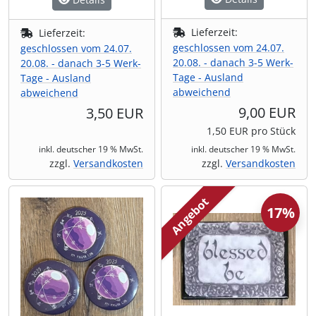
Lieferzeit:
Lieferzeit:
geschlossen vom 24.07.
geschlossen vom 24.07.
20.08. - danach 3-5 Werk-
20.08. - danach 3-5 Werk-
Tage - Ausland
Tage - Ausland
abweichend
abweichend
9,00 EUR
3,50 EUR
1,50 EUR pro Stück
inkl. deutscher 19 % MwSt.
inkl. deutscher 19 % MwSt.
zzgl.
Versandkosten
zzgl.
Versandkosten
Angebot
17%