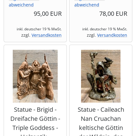
abweichend
abweichend
Shisha & Raucherbedarf
(23)
95,00 EUR
78,00 EUR
Steampunk
(28)
inkl. deutscher 19 % MwSt.
inkl. deutscher 19 % MwSt.
zzgl.
Versandkosten
zzgl.
Versandkosten
Trinkflaschen & -schläuche
(7)
Trinkhörner, Halter & Ständer
(15)
Trommeln, Klagschalen & Musikinstrumente
(37)
Truhen & Kisten
(30)
Umhängetaschen
(56)
Statue - Brigid -
Statue - Caileach
Dreifache Göttin -
Nan Cruachan
Triple Goddess -
keltische Göttin