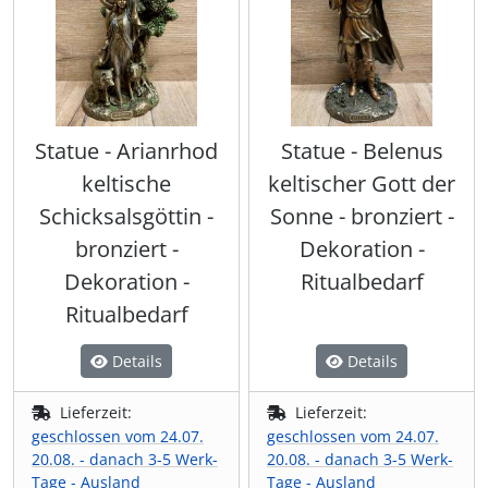
Wikinger & Germanen
Jahreskreis
Spardosen & Geldgeschenke
Umhängetaschen
Kerzenständer
Tiaras & Diademe
(4)
(22)
(20)
(56)
(6)
Uhren & Taschenuhren
Männer-Spiritualität
Statuen
Wämse & Jacken
Leuchtartikel/ Taschenlampen
(2)
(30)
(401)
(11)
(16)
Naturspiritualität
Tassen & Co.
Zubehör & Accessoires
Maritimes & Nautisches
(5)
(53)
(32)
(17)
Statue - Arianrhod
Statue - Belenus
keltische
keltischer Gott der
Räuchern, Pendeln & Co
Themen Kochbücher
Markierungsbänder
(7)
(4)
(6)
Schicksalsgöttin -
Sonne - bronziert -
Runen & Ogham
bronziert -
Dekoration -
Wandbilder & Plaketten
Messer, Taschenmesser & Beile
(47)
(166)
Dekoration -
Ritualbedarf
Tarot & Divination
Weihnachten & Yule
Nähzubehör
(4)
(4)
(7)
Ritualbedarf
Weisheiten in kleinen Dosen
Props - Ohren, Schminke, Kunstblut & Co
(8)
(44)
Details
Details
Lieferzeit:
Lieferzeit:
Sanduhren & Co
(6)
geschlossen vom 24.07.
geschlossen vom 24.07.
20.08. - danach 3-5 Werk-
20.08. - danach 3-5 Werk-
Schreibzeug, Tafeln & Siegel
(162)
Tage - Ausland
Tage - Ausland