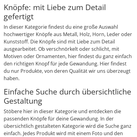
Knöpfe: mit Liebe zum Detail
Wikinger & Germanen
Jahreskreis
Wikinger & Germanen
Spardosen & Geldgeschenke
Umhängetaschen
Kerzenständer
Tiaras & Diademe
Ritualkleidung & Roben
(4)
(22)
(22)
(20)
(56)
(31)
(6)
gefertigt
Uhren & Taschenuhren
Männer-Spiritualität
Statuen
Wämse & Jacken
Leuchtartikel/ Taschenlampen
Sanduhren & Co
(2)
(30)
(401)
(11)
(5)
(16)
In dieser Kategorie findest du eine große Auswahl
hochwertiger Knöpfe aus Metall, Holz, Horn, Leder oder
Naturspiritualität
Tassen & Co.
Zubehör & Accessoires
Maritimes & Nautisches
Statuen
(5)
(401)
(53)
(32)
(17)
Kunststoff. Die Knöpfe sind mit Liebe zum Detail
ausgearbeitet. Ob verschnörkelt oder schlicht, mit
Räuchern, Pendeln & Co
Themen Kochbücher
Markierungsbänder
Trommeln, Klagschalen & Musikinstrumente
(7)
(4)
(6)
(37)
Motiven oder Ornamenten, hier findest du ganz einfach
den richtigen Knopf für jede Gewandung. Hier findest
Runen & Ogham
Wandbilder & Plaketten
Messer, Taschenmesser & Beile
Wandbilder & Plaketten
(47)
(32)
(166)
du nur Produkte, von deren Qualität wir uns überzeugt
haben.
Tarot & Divination
Weihnachten & Yule
Nähzubehör
Wellness & Entschleunigung
(4)
(4)
(7)
(32)
Einfache Suche durch übersichtliche
Gestaltung
Weisheiten in kleinen Dosen
Props - Ohren, Schminke, Kunstblut & Co
Zauberstäbe & Ritualdolch
(20)
(8)
(44)
Stöbere hier in dieser Kategorie und entdecken die
Sanduhren & Co
(6)
passenden Knöpfe für deine Gewandung. In der
übersichtlich gestalteten Kategorie wird die Suche ganz
Schreibzeug, Tafeln & Siegel
einfach. Jedes Produkt wird mit einem Foto und den
(162)