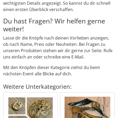
wichtigsten Details angezeigt. So kannst du dir schnell
einen ersten Überblick verschaffen.
Shisha & Raucherbedarf
(23)
Du hast Fragen? Wir helfen gerne
Steampunk
(28)
weiter!
Trinkflaschen & -schläuche
Lasse dir die Knöpfe nach deinen Vorlieben anzeigen,
(7)
ob nach Name, Preis oder Neuheiten. Bei Fragen zu
unseren Produkten stehen wir dir gerne zur Seite. Rufe
Trinkhörner, Halter & Ständer
(15)
uns einfach an oder schreibe eine E-Mail.
Trommeln, Klagschalen & Musikinstrumente
(37)
Mit den Knöpfen dieser Kategorie ziehst du beim
nächsten Event alle Blicke auf dich.
Truhen & Kisten
(30)
Weitere Unterkategorien:
Umhängetaschen
(56)