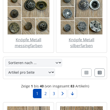
Knöpfe Metall
Knöpfe Metall
messingfarben
silberfarben
Hier kannst du die nachfolgenden Artikel umsortieren un
Zeige
1
bis
40
(von insgesamt
83
Artikeln)
1
2
3