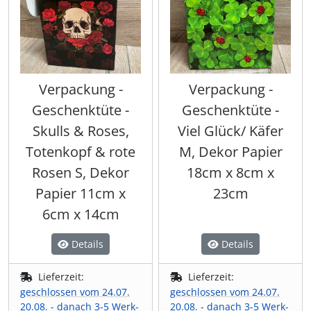
Wikinger & Germanen
Jahreskreis
Wikinger & Germanen
Umhängetaschen
Kerzenständer
Tiaras & Diademe
Ritualkleidung & Roben
(4)
(22)
(22)
(20)
(56)
(31)
Uhren & Taschenuhren
Männer-Spiritualität
Wämse & Jacken
Leuchtartikel/ Taschenlampen
Sanduhren & Co
(2)
(30)
(11)
(5)
(16)
Naturspiritualität
Zubehör & Accessoires
Maritimes & Nautisches
Statuen
(5)
(401)
(32)
(17)
Verpackung -
Verpackung -
Geschenktüte -
Geschenktüte -
Räuchern, Pendeln & Co
Markierungsbänder
Trommeln, Klagschalen & Musikinstrumente
(7)
(4)
(37)
Skulls & Roses,
Viel Glück/ Käfer
Totenkopf & rote
M, Dekor Papier
Runen & Ogham
Messer, Taschenmesser & Beile
Wandbilder & Plaketten
(32)
(166)
Rosen S, Dekor
18cm x 8cm x
Papier 11cm x
23cm
Tarot & Divination
Nähzubehör
Wellness & Entschleunigung
(4)
(4)
(32)
6cm x 14cm
Props - Ohren, Schminke, Kunstblut & Co
Zauberstäbe & Ritualdolch
(20)
(44)
Details
Details
Sanduhren & Co
(6)
Lieferzeit:
Lieferzeit:
geschlossen vom 24.07.
geschlossen vom 24.07.
Schreibzeug, Tafeln & Siegel
(162)
20.08. - danach 3-5 Werk-
20.08. - danach 3-5 Werk-