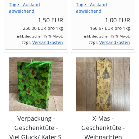
Tage - Ausland
Tage - Ausland
abweichend
abweichend
Shisha & Raucherbedarf
(23)
1,50 EUR
1,00 EUR
Steampunk
250,00 EUR pro 1kg
166,67 EUR pro 1kg
(28)
inkl. deutscher 19 % MwSt.
inkl. deutscher 19 % MwSt.
zzgl.
Versandkosten
zzgl.
Versandkosten
Trinkflaschen & -schläuche
(7)
Trinkhörner, Halter & Ständer
(15)
Trommeln, Klagschalen & Musikinstrumente
(37)
Truhen & Kisten
(30)
Umhängetaschen
(56)
Verpackung -
X-Mas -
Geschenktüte -
Geschenktüte -
Viel Glück/ Käfer S,
Weihnachten