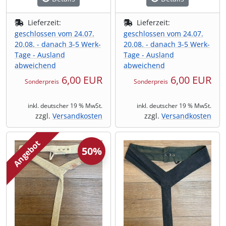
Shisha & Raucherbedarf
(23)
Lieferzeit:
Lieferzeit:
geschlossen vom 24.07.
geschlossen vom 24.07.
20.08. - danach 3-5 Werk-
20.08. - danach 3-5 Werk-
Steampunk
(28)
Tage - Ausland
Tage - Ausland
abweichend
abweichend
Trinkflaschen & -schläuche
(7)
6,00 EUR
6,00 EUR
Sonderpreis
Sonderpreis
Trinkhörner, Halter & Ständer
(15)
inkl. deutscher 19 % MwSt.
inkl. deutscher 19 % MwSt.
zzgl.
Versandkosten
zzgl.
Versandkosten
Trommeln, Klagschalen & Musikinstrumente
(37)
Angebot
50%
Truhen & Kisten
(30)
Umhängetaschen
(56)