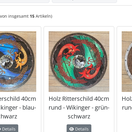
von insgesamt
15
Artikeln)
terschild 40cm
Holz Ritterschild 40cm
Hol
kinger - blau-
rund - Wikinger - grün-
run
chwarz
schwarz
Details
Details