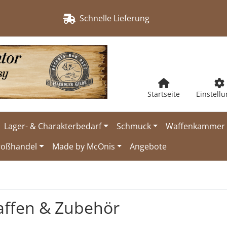
Schnelle Lieferung
Startseite
Einstell
Lager- & Charakterbedarf
Schmuck
Waffenkammer
roßhandel
Made by McOnis
Angebote
affen & Zubehör