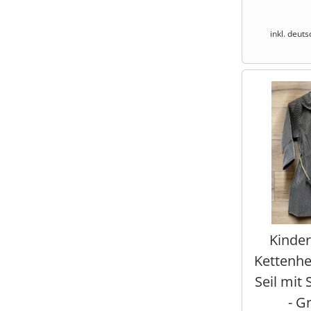
inkl. deut
Kinder 
Kettenh
Seil mit
- G