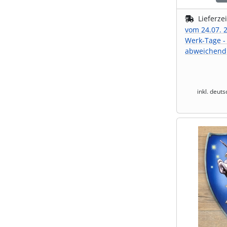
Lieferze
Shisha & Raucherbedarf
(23)
vom 24.07. 2
Werk-Tage -
Steampunk
(28)
abweichend
Trinkflaschen & -schläuche
(7)
inkl. deut
Trinkhörner, Halter & Ständer
(15)
Trommeln, Klagschalen & Musikinstrumente
(37)
Truhen & Kisten
(30)
Umhängetaschen
(56)