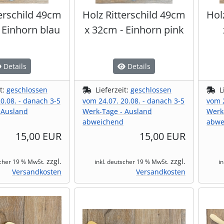
terschild 49cm
Holz Ritterschild 49cm
Hol
 Einhorn blau
x 32cm - Einhorn pink
Details
Details
it:
geschlossen
Lieferzeit:
geschlossen
L
0.08. - danach 3-5
vom 24.07. 20.08. - danach 3-5
vom 2
 Ausland
Werk-Tage - Ausland
Werk
abweichend
abwe
15,00 EUR
15,00 EUR
zzgl.
zzgl.
scher 19 % MwSt.
inkl. deutscher 19 % MwSt.
i
Versandkosten
Versandkosten