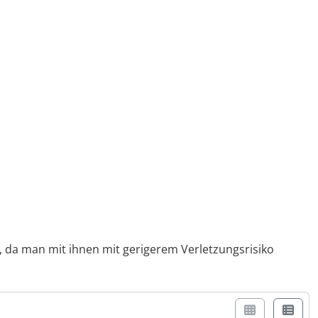
 da man mit ihnen mit gerigerem Verletzungsrisiko
r Box- oder Listenansicht wählen.