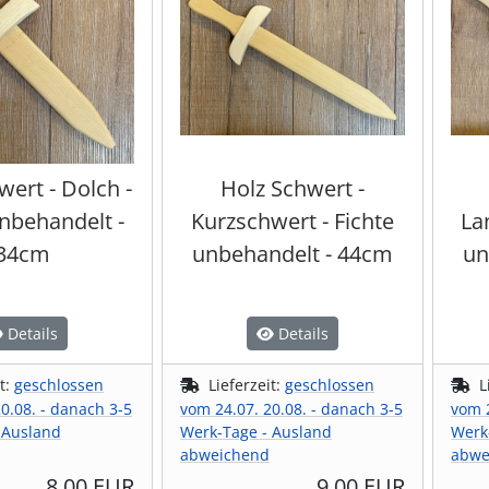
wert - Dolch -
Holz Schwert -
unbehandelt -
Kurzschwert - Fichte
La
34cm
unbehandelt - 44cm
un
Details
Details
it:
geschlossen
Lieferzeit:
geschlossen
L
0.08. - danach 3-5
vom 24.07. 20.08. - danach 3-5
vom 2
 Ausland
Werk-Tage - Ausland
Werk
abweichend
abwe
8,00 EUR
9,00 EUR