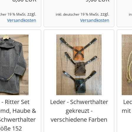
zzgl.
zzgl.
scher 19 % MwSt.
inkl. deutscher 19 % MwSt.
i
Versandkosten
Versandkosten
- Ritter Set
Leder - Schwerthalter
Led
emd, Haube &
gekreuzt -
mit
 Schwerthalter
verschiedene Farben
röße 152