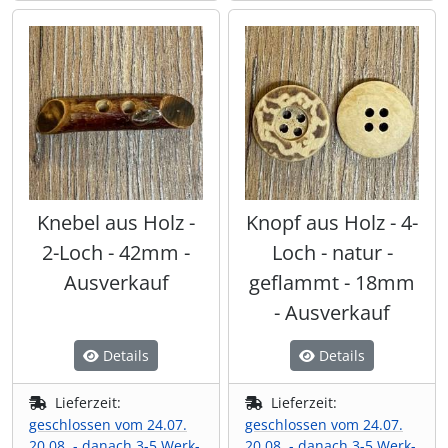
Shisha & Raucherbedarf
(23)
Steampunk
(28)
Trinkflaschen & -schläuche
(7)
Trinkhörner, Halter & Ständer
(15)
Knebel aus Holz -
Knopf aus Holz - 4-
Trommeln, Klagschalen & Musikinstrumente
(37)
2-Loch - 42mm -
Loch - natur -
Ausverkauf
geflammt - 18mm
Truhen & Kisten
(30)
- Ausverkauf
Umhängetaschen
(56)
Details
Details
Lieferzeit:
Lieferzeit:
geschlossen vom 24.07.
geschlossen vom 24.07.
20.08. - danach 3-5 Werk-
20.08. - danach 3-5 Werk-