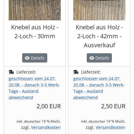
Wikinger & Germanen
Jahreskreis
Wikinger & Germanen
Spardosen & Geldgeschenke
Umhängetaschen
Kerzenständer
Tiaras & Diademe
Ritualkleidung & Roben
(4)
(22)
(22)
(20)
(56)
(31)
(6)
Uhren & Taschenuhren
Männer-Spiritualität
Statuen
Wämse & Jacken
Leuchtartikel/ Taschenlampen
Sanduhren & Co
(2)
(30)
(401)
(11)
(5)
(16)
Knebel aus Holz -
Knebel aus Holz -
2-Loch - 30mm
2-Loch - 42mm -
Naturspiritualität
Tassen & Co.
Zubehör & Accessoires
Maritimes & Nautisches
Statuen
(5)
(401)
(53)
(32)
(17)
Ausverkauf
Räuchern, Pendeln & Co
Themen Kochbücher
Markierungsbänder
Trommeln, Klagschalen & Musikinstrumente
(7)
(4)
(6)
(37)
Details
Details
Runen & Ogham
Wandbilder & Plaketten
Messer, Taschenmesser & Beile
Wandbilder & Plaketten
(47)
(32)
(166)
Lieferzeit:
Lieferzeit:
geschlossen vom 24.07.
geschlossen vom 24.07.
Tarot & Divination
Weihnachten & Yule
Nähzubehör
Wellness & Entschleunigung
(4)
(4)
(7)
(32)
20.08. - danach 3-5 Werk-
20.08. - danach 3-5 Werk-
Tage - Ausland
Tage - Ausland
abweichend
abweichend
Weisheiten in kleinen Dosen
Props - Ohren, Schminke, Kunstblut & Co
Zauberstäbe & Ritualdolch
(20)
(8)
(44)
2,00 EUR
2,50 EUR
Sanduhren & Co
(6)
inkl. deutscher 19 % MwSt.
inkl. deutscher 19 % MwSt.
zzgl.
Versandkosten
zzgl.
Versandkosten
Schreibzeug, Tafeln & Siegel
(162)