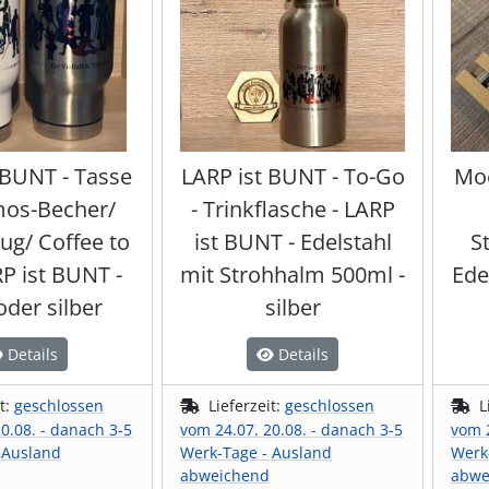
 BUNT - Tasse
LARP ist BUNT - To-Go
Moo
mos-Becher/
- Trinkflasche - LARP
ug/ Coffee to
ist BUNT - Edelstahl
S
RP ist BUNT -
mit Strohhalm 500ml -
Ede
oder silber
silber
Details
Details
it:
geschlossen
Lieferzeit:
geschlossen
L
0.08. - danach 3-5
vom 24.07. 20.08. - danach 3-5
vom 2
 Ausland
Werk-Tage - Ausland
Werk
abweichend
abwe