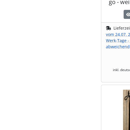
go - wei
Lieferze
vom 24.07. 2
Werk-Tage -
abweichend
inkl. deut