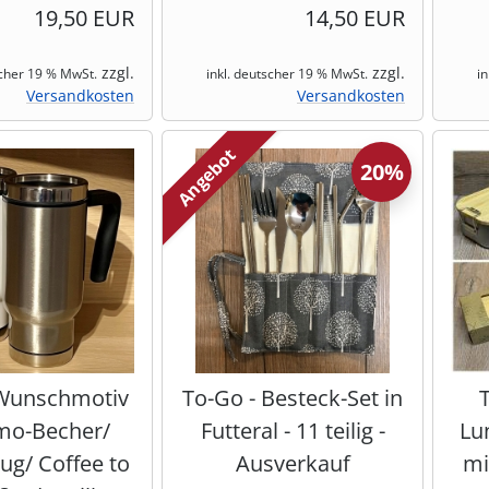
19,50 EUR
14,50 EUR
zzgl.
zzgl.
scher 19 % MwSt.
inkl. deutscher 19 % MwSt.
i
Versandkosten
Versandkosten
Angebot
20%
 Wunschmotiv
To-Go - Besteck-Set in
mo-Becher/
Futteral - 11 teilig -
Lu
ug/ Coffee to
Ausverkauf
mi