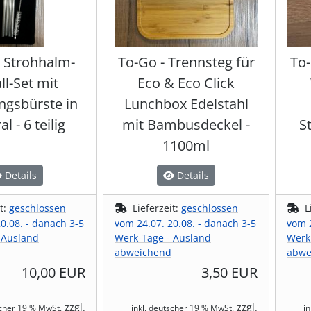
- Strohhalm-
To-Go - Trennsteg für
To-
ll-Set mit
Eco & Eco Click
ngsbürste in
Lunchbox Edelstahl
al - 6 teilig
mit Bambusdeckel -
S
1100ml
Details
Details
it:
geschlossen
Lieferzeit:
geschlossen
L
0.08. - danach 3-5
vom 24.07. 20.08. - danach 3-5
vom 2
 Ausland
Werk-Tage - Ausland
Werk
abweichend
abwe
10,00 EUR
3,50 EUR
zzgl.
zzgl.
scher 19 % MwSt.
inkl. deutscher 19 % MwSt.
i