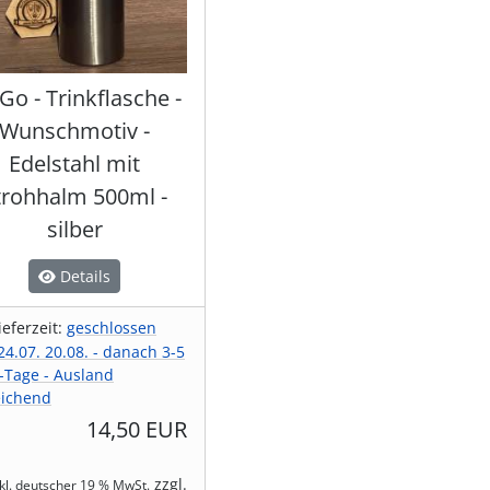
Go - Trinkflasche -
Wunschmotiv -
Edelstahl mit
trohhalm 500ml -
silber
Details
ieferzeit:
geschlossen
4.07. 20.08. - danach 3-5
-Tage - Ausland
ichend
14,50 EUR
zzgl.
nkl. deutscher 19 % MwSt.