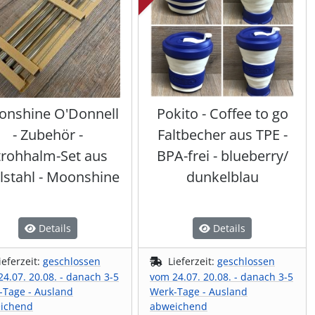
nshine O'Donnell
Pokito - Coffee to go
- Zubehör -
Faltbecher aus TPE -
trohhalm-Set aus
BPA-frei - blueberry/
lstahl - Moonshine
dunkelblau
Details
Details
ieferzeit:
geschlossen
Lieferzeit:
geschlossen
4.07. 20.08. - danach 3-5
vom 24.07. 20.08. - danach 3-5
-Tage - Ausland
Werk-Tage - Ausland
ichend
abweichend