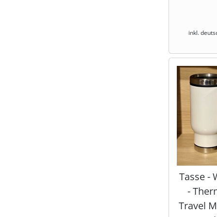
inkl. deut
Tasse -
- Ther
Travel M