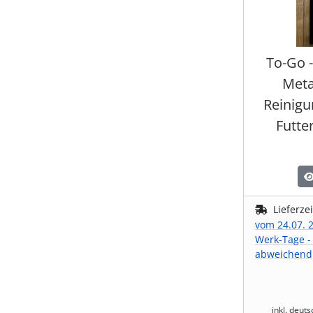
To-Go 
Meta
Reinigu
Futter
Lieferze
vom 24.07. 2
Werk-Tage -
abweichend
inkl. deut