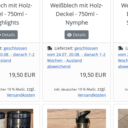
ch mit Holz-
Weißblech mit Holz-
We
l - 750ml -
Deckel - 750ml -
ghlights
Nymphe
Details
Details
it:
geschlossen
Lieferzeit:
geschlossen
L
0.08. - danach 1-2
vom 24.07. 20.08. - danach 1-2
vom 2
usland
Wochen - Ausland
Woch
abweichend
abwe
19,50 EUR
19,50 EUR
zzgl.
zzgl.
scher 19 % MwSt.
inkl. deutscher 19 % MwSt.
i
Versandkosten
Versandkosten