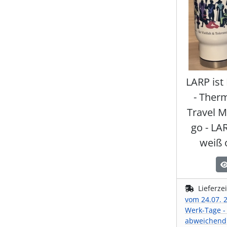
LARP ist
- Ther
Travel M
go - LA
weiß 
Lieferze
vom 24.07. 2
Werk-Tage -
abweichend