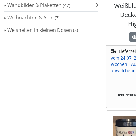
Weißble
» Wandbilder & Plaketten
(47)
Shisha & Raucherbedarf
(23)
Decke
» Weihnachten & Yule
(7)
Hi
Steampunk
(28)
» Weisheiten in kleinen Dosen
(8)
Trinkflaschen & -schläuche
(7)
Lieferze
vom 24.07. 2
Trinkhörner, Halter & Ständer
(15)
Wochen - A
abweichend
Trommeln, Klagschalen & Musikinstrumente
(37)
Truhen & Kisten
(30)
inkl. deut
Umhängetaschen
(56)