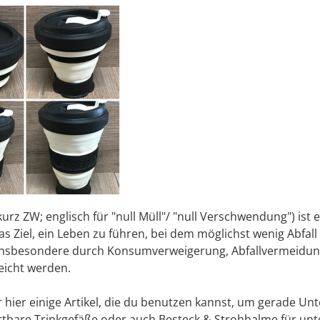
urz ZW; englisch für "null Müll"/ "null Verschwendung") ist
das Ziel, ein Leben zu führen, bei dem möglichst wenig Abfa
l insbesondere durch Konsumverweigerung, Abfallvermeid
eicht werden.
r hier einige Artikel, die du benutzen kannst, um gerade Un
tbare Trinkgefäße oder auch Besteck & Strohhalme für unt