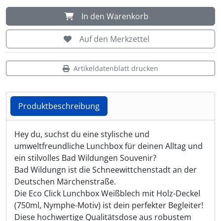
In den Warenkorb
Shisha & Raucherbedarf
(23)
Auf den Merkzettel
Steampunk
(28)
Artikeldatenblatt drucken
Trinkflaschen & -schläuche
(7)
Trinkhörner, Halter & Ständer
(15)
Produktbeschreibung
Trommeln, Klagschalen & Musikinstrumente
(37)
Produktbeschreibung
Hey du, suchst du eine stylische und
umweltfreundliche Lunchbox für deinen Alltag und
Truhen & Kisten
(30)
ein stilvolles Bad Wildungen Souvenir?
Bad Wildungn ist die Schneewittchenstadt an der
Umhängetaschen
(56)
Deutschen Märchenstraße.
Die Eco Click Lunchbox Weißblech mit Holz-Deckel
(750ml, Nymphe-Motiv) ist dein perfekter Begleiter!
Diese hochwertige Qualitätsdose aus robustem