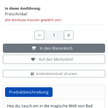
In dieser Ausführung:
Shisha & Raucherbedarf
(23)
Preis/Artikel
alle Attribute müssen gewählt sein
Steampunk
(28)
Trinkflaschen & -schläuche
(7)
Trinkhörner, Halter & Ständer
(15)
In den Warenkorb
Auf den Merkzettel
Trommeln, Klagschalen & Musikinstrumente
(37)
Truhen & Kisten
(30)
Artikeldatenblatt drucken
Umhängetaschen
(56)
Produktbeschreibung
Produktbeschreibung
Hey du, tauch ein in die magische Welt von Bad