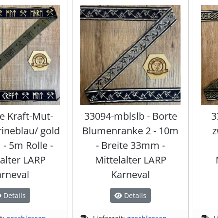
e Kraft-Mut-
33094-mblslb - Borte
3
ineblau/ gold
Blumenranke 2 - 10m
z
- 5m Rolle -
- Breite 33mm -
lalter LARP
Mittelalter LARP
rneval
Karneval
Details
Details