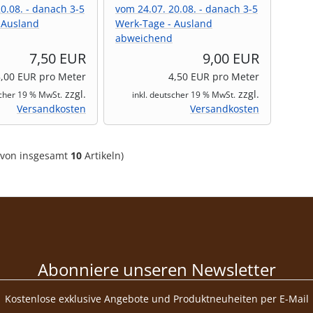
0.08. - danach 3-5
vom 24.07. 20.08. - danach 3-5
 Ausland
Werk-Tage - Ausland
abweichend
7,50 EUR
9,00 EUR
5,00 EUR pro Meter
4,50 EUR pro Meter
zzgl.
zzgl.
scher 19 % MwSt.
inkl. deutscher 19 % MwSt.
Versandkosten
Versandkosten
von insgesamt
10
Artikeln)
Abonniere unseren Newsletter
Kostenlose exklusive Angebote und Produktneuheiten per E-Mail