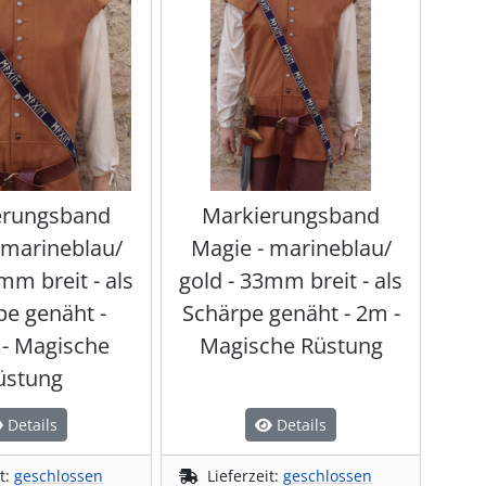
erungsband
Markierungsband
 marineblau/
Magie - marineblau/
mm breit - als
gold - 33mm breit - als
pe genäht -
Schärpe genäht - 2m -
- Magische
Magische Rüstung
üstung
Details
Details
it:
geschlossen
Lieferzeit:
geschlossen