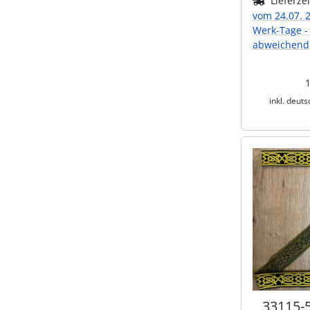
Lieferze
vom 24.07. 2
Shisha & Raucherbedarf
(23)
Werk-Tage -
abweichend
Steampunk
(28)
Trinkflaschen & -schläuche
(7)
inkl. deut
Trinkhörner, Halter & Ständer
(15)
Trommeln, Klagschalen & Musikinstrumente
(37)
Truhen & Kisten
(30)
Umhängetaschen
(56)
33115-