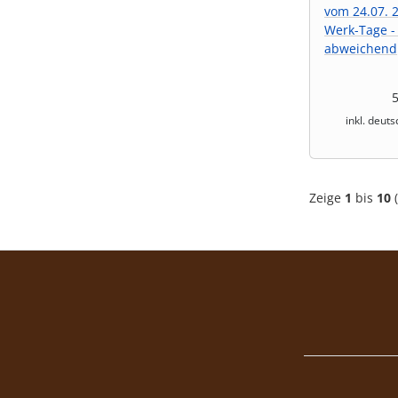
vom 24.07. 2
Werk-Tage -
abweichend
inkl. deut
Zeige
1
bis
10
(