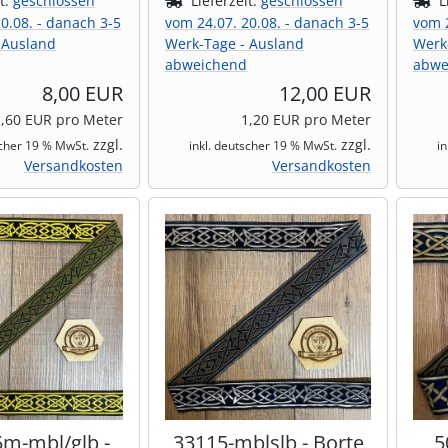
it:
geschlossen
Lieferzeit:
geschlossen
L
0.08. - danach 3-5
vom 24.07. 20.08. - danach 3-5
vom 2
 Ausland
Werk-Tage - Ausland
Werk
abweichend
abwe
8,00 EUR
12,00 EUR
1,60 EUR pro Meter
1,20 EUR pro Meter
zzgl.
zzgl.
scher 19 % MwSt.
inkl. deutscher 19 % MwSt.
i
Versandkosten
Versandkosten
5m-mbl/glb -
33115-mblslb - Borte
5