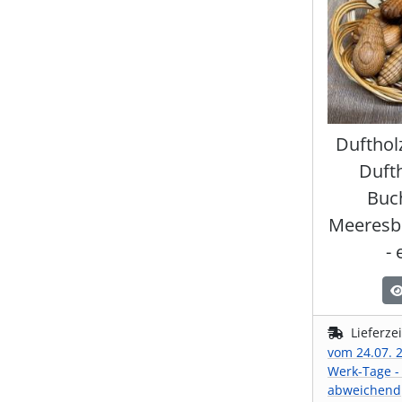
Dufthol
Duft
Buc
Meeresbr
- 
Lieferze
vom 24.07. 2
Werk-Tage -
abweichend