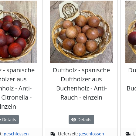
z - spanische
Duftholz - spanische
Du
hölzer aus
Dufthölzer aus
holz - Anti-
Buchenholz - Anti-
Buc
Citronella -
Rauch - einzeln
inzeln
Details
Details
it:
geschlossen
Lieferzeit:
geschlossen
L