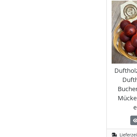
Shisha & Raucherbedarf
(23)
Steampunk
(28)
Trinkflaschen & -schläuche
(7)
Trinkhörner, Halter & Ständer
(15)
Dufthol
Trommeln, Klagschalen & Musikinstrumente
(37)
Duft
Buchen
Truhen & Kisten
(30)
Mücke 
e
Umhängetaschen
(56)
Lieferze