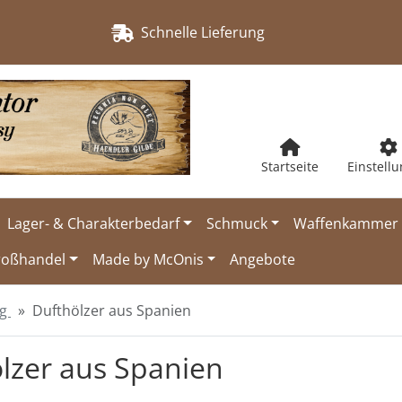
Schnelle Lieferung
Startseite
Einstell
Lager- & Charakterbedarf
Schmuck
Waffenkammer
roßhandel
Made by McOnis
Angebote
ng
Dufthölzer aus Spanien
lzer aus Spanien