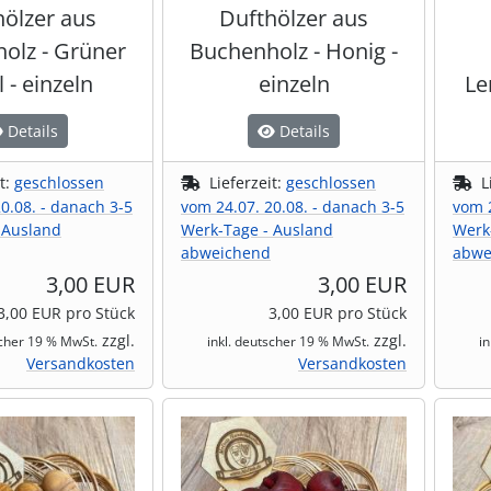
hölzer aus
Dufthölzer aus
olz - Grüner
Buchenholz - Honig -
 - einzeln
einzeln
Le
Details
Details
it:
geschlossen
Lieferzeit:
geschlossen
L
0.08. - danach 3-5
vom 24.07. 20.08. - danach 3-5
vom 2
 Ausland
Werk-Tage - Ausland
Werk
abweichend
abwe
3,00 EUR
3,00 EUR
3,00 EUR pro Stück
3,00 EUR pro Stück
zzgl.
zzgl.
scher 19 % MwSt.
inkl. deutscher 19 % MwSt.
i
Versandkosten
Versandkosten