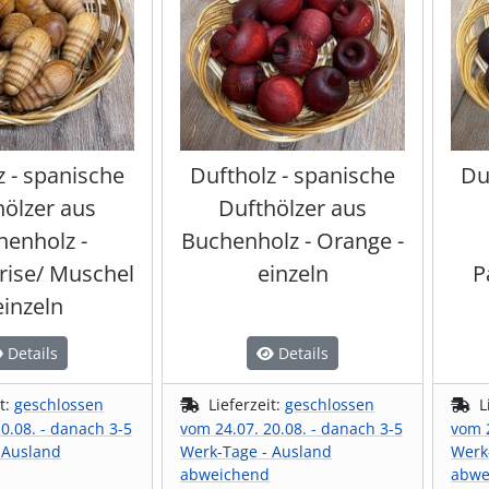
z - spanische
Duftholz - spanische
Du
hölzer aus
Dufthölzer aus
henholz -
Buchenholz - Orange -
ise/ Muschel
einzeln
P
einzeln
Details
Details
it:
geschlossen
Lieferzeit:
geschlossen
L
0.08. - danach 3-5
vom 24.07. 20.08. - danach 3-5
vom 2
 Ausland
Werk-Tage - Ausland
Werk
abweichend
abwe