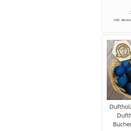
inkl. deut
Dufthol
Duft
Buchen