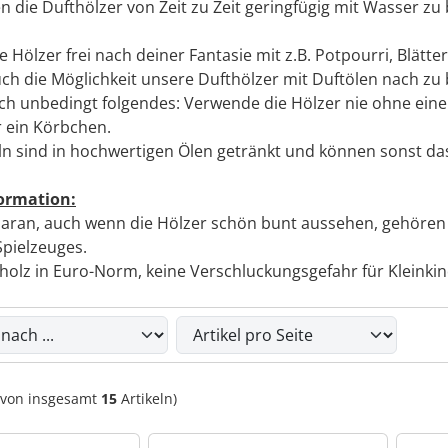
n die Dufthölzer von Zeit zu Zeit geringfügig mit Wasser zu
e Hölzer frei nach deiner Fantasie mit z.B. Potpourri, Blätte
uch die Möglichkeit unsere Dufthölzer mit Duftölen nach zu
ch unbedingt folgendes: Verwende die Hölzer nie ohne einen
 ein Körbchen.
ln sind in hochwertigen Ölen getränkt und können sonst das
formation:
daran, auch wenn die Hölzer schön bunt aussehen, gehören s
Spielzeuges.
tholz in Euro-Norm, keine Verschluckungsgefahr für Kleinkin
du die nachfolgenden Artikel umsortieren und zwischen eine
von insgesamt
15
Artikeln)