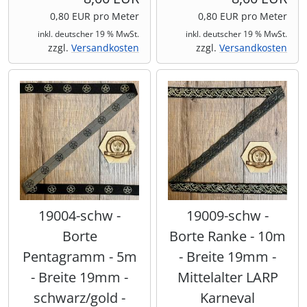
0,80 EUR pro Meter
0,80 EUR pro Meter
Shisha & Raucherbedarf
(23)
inkl. deutscher 19 % MwSt.
inkl. deutscher 19 % MwSt.
zzgl.
Versandkosten
zzgl.
Versandkosten
Steampunk
(28)
Trinkflaschen & -schläuche
(7)
Trinkhörner, Halter & Ständer
(15)
Trommeln, Klagschalen & Musikinstrumente
(37)
Truhen & Kisten
(30)
19004-schw -
19009-schw -
Borte
Borte Ranke - 10m
Umhängetaschen
(56)
Pentagramm - 5m
- Breite 19mm -
- Breite 19mm -
Mittelalter LARP
schwarz/gold -
Karneval