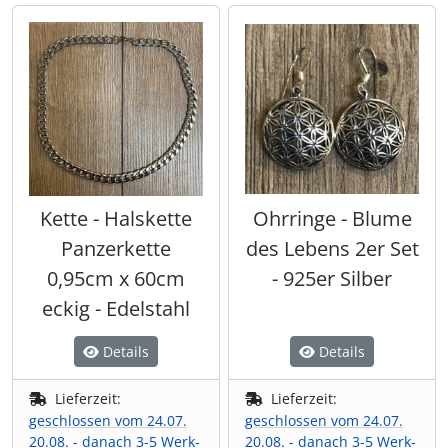
Kette - Halskette
Ohrringe - Blume
Panzerkette
des Lebens 2er Set
0,95cm x 60cm
- 925er Silber
eckig - Edelstahl
Details
Details
Lieferzeit:
Lieferzeit:
geschlossen vom 24.07.
geschlossen vom 24.07.
20.08. - danach 3-5 Werk-
20.08. - danach 3-5 Werk-