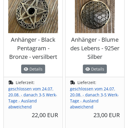
Shisha & Raucherbedarf
(23)
Steampunk
(28)
Anhänger - Black
Anhänger - Blume
Trinkflaschen & -schläuche
(7)
Pentagram -
des Lebens - 925er
Trinkhörner, Halter & Ständer
Bronze - versilbert
Silber
(15)
Details
Details
Trommeln, Klagschalen & Musikinstrumente
(37)
Lieferzeit:
Lieferzeit:
Truhen & Kisten
(30)
geschlossen vom 24.07.
geschlossen vom 24.07.
20.08. - danach 3-5 Werk-
20.08. - danach 3-5 Werk-
Umhängetaschen
(56)
Tage - Ausland
Tage - Ausland
abweichend
abweichend
22,00 EUR
23,00 EUR