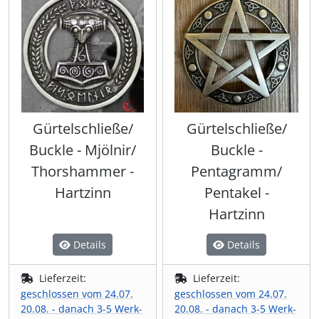
Gürtelschließe/
Gürtelschließe/
Buckle - Mjölnir/
Buckle -
Thorshammer -
Pentagramm/
Hartzinn
Pentakel -
Hartzinn
Details
Details
Lieferzeit:
Lieferzeit:
geschlossen vom 24.07.
geschlossen vom 24.07.
20.08. - danach 3-5 Werk-
20.08. - danach 3-5 Werk-