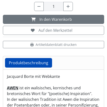
Shisha & Raucherbedarf
(23)
In den Warenkorb
Steampunk
(28)
Auf den Merkzettel
Trinkflaschen & -schläuche
(7)
Artikeldatenblatt drucken
Trinkhörner, Halter & Ständer
(15)
Trommeln, Klagschalen & Musikinstrumente
(37)
Produktbeschreibung
Truhen & Kisten
(30)
Produktbeschreibung
Jacquard Borte mit Webkante
Umhängetaschen
(56)
AWEN
ist ein walisisches, kornisches und
bretonisches Wort für "(poetische) Inspiration".
In der walisischen Tradition ist Awen die Inspiration
der Poetenbarden oder, in seiner Personifizierung,