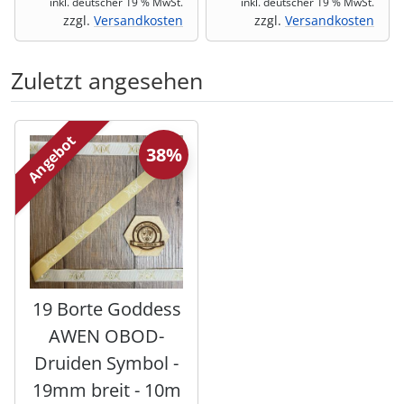
inkl. deutscher 19 % MwSt.
inkl. deutscher 19 % MwSt.
zzgl.
Versandkosten
zzgl.
Versandkosten
Zuletzt angesehen
Es folgt ein Produktslider - navigieren Sie mit der Tab-Tas
Angebot
38%
19 Borte Goddess
AWEN OBOD-
Druiden Symbol -
19mm breit - 10m