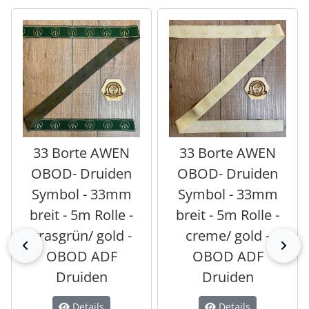
Es folgt ein Produktslider - navigieren Sie mit der Tab-Tas
33 Borte AWEN
33 Borte AWEN
OBOD- Druiden
OBOD- Druiden
Symbol - 33mm
Symbol - 33mm
breit - 5m Rolle -
breit - 5m Rolle -
grasgrün/ gold -
creme/ gold -
zurück
vor
OBOD ADF
OBOD ADF
Druiden
Druiden
Details
Details