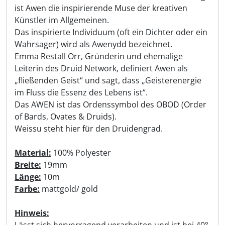
ist Awen die inspirierende Muse der kreativen
Künstler im Allgemeinen.
Das inspirierte Individuum (oft ein Dichter oder ein
Wahrsager) wird als Awenydd bezeichnet.
Emma Restall Orr, Gründerin und ehemalige
Leiterin des Druid Network, definiert Awen als
„fließenden Geist“ und sagt, dass „Geisterenergie
im Fluss die Essenz des Lebens ist“.
Das AWEN ist das Ordenssymbol des OBOD (Order
of Bards, Ovates & Druids).
Weissu steht hier für den Druidengrad.
Material:
100% Polyester
Breite:
19mm
Länge:
10m
Farbe:
mattgold/ gold
Hinweis:
Lässt sich hervorragend verarbeiten und ist bei 40°