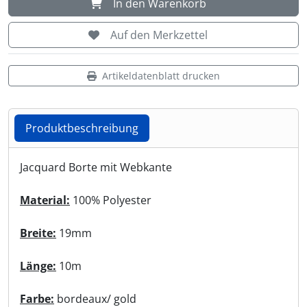
In den Warenkorb
Shisha & Raucherbedarf
(23)
Auf den Merkzettel
Steampunk
(28)
Artikeldatenblatt drucken
Trinkflaschen & -schläuche
(7)
Produktbeschreibung
Trinkhörner, Halter & Ständer
(15)
Produktbeschreibung
Jacquard Borte mit Webkante
Trommeln, Klagschalen & Musikinstrumente
(37)
Material:
100% Polyester
Truhen & Kisten
(30)
Breite:
19mm
Umhängetaschen
(56)
Länge:
10m
Farbe:
bordeaux/ gold