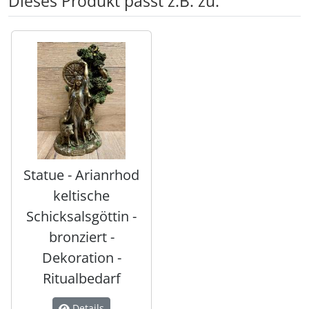
Dieses Produkt passt z.B. zu:
Es folgt ein Produktslider - navigieren Sie mit der Tab-Tas
Statue - Arianrhod
keltische
Schicksalsgöttin -
bronziert -
Dekoration -
Ritualbedarf
Details