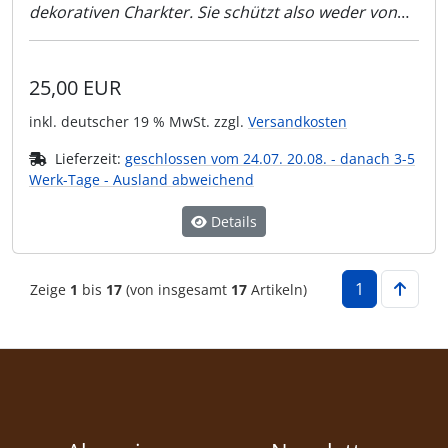
dekorativen Charkter. Sie schützt also weder von
Sonnenlicht noch vor der Schweißer-Flamme!!
25,00 EUR
inkl. deutscher 19 % MwSt. zzgl.
Versandkosten
Lieferzeit:
geschlossen vom 24.07. 20.08. - danach 3-5
Werk-Tage - Ausland abweichend
Details
1
Zeige
1
bis
17
(von insgesamt
17
Artikeln)