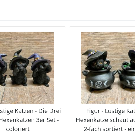
te zu den einzelnen Artikeln.
ustige Katzen - Die Drei
Figur - Lustige Ka
Hexenkatzen 3er Set -
Hexenkatze schaut a
coloriert
2-fach sortiert - ei