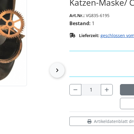
Katzen-Maske/ C
Art.Nr.:
VG835-6195
Bestand:
1
Lieferzeit:
geschlossen vom
vor
Artikeldatenblatt d