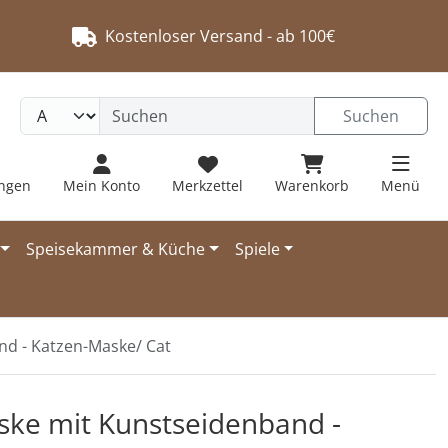
Kostenloser Versand - ab 100€
Suchen
ungen
Mein Konto
Merkzettel
Warenkorb
Menü
Speisekammer & Küche
Spiele
d - Katzen-Maske/ Cat
 navigieren. Zum Vergrößern klicken Sie auf das Bild.
ke mit Kunstseidenband -