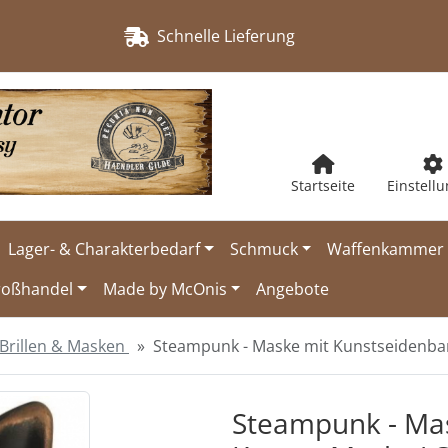
Schnelle Lieferung
Startseite
Einstell
Lager- & Charakterbedarf
Schmuck
Waffenkammer
roßhandel
Made by McOnis
Angebote
Brillen & Masken
Steampunk - Maske mit Kunstseidenban
urück-" und "Vor-Button" nutzen, um zwischen den Bildern zu
Steampunk - Mas