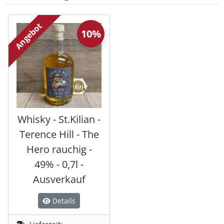
Es folgt ein Produktslider - navigieren Sie mit der Tab-Tas
Angebot
10%
Whisky - St.Kilian -
Terence Hill - The
Hero rauchig -
49% - 0,7l -
Ausverkauf
Details