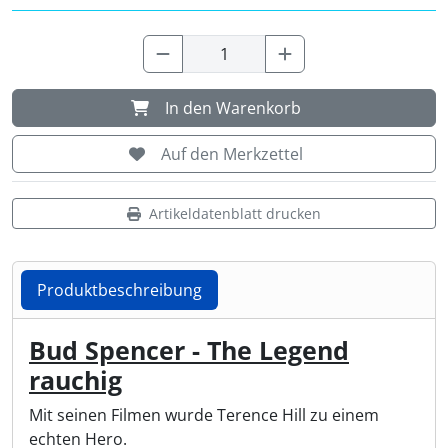
Shisha & Raucherbedarf
(23)
Steampunk
(28)
In den Warenkorb
Trinkflaschen & -schläuche
(7)
Auf den Merkzettel
Trinkhörner, Halter & Ständer
(15)
Artikeldatenblatt drucken
Trommeln, Klagschalen & Musikinstrumente
(37)
Produktbeschreibung
Truhen & Kisten
(30)
Produktbeschreibung
Bud Spencer - The Legend
Umhängetaschen
(56)
rauchig
Mit seinen Filmen wurde Terence Hill zu einem
echten Hero.