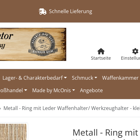
Schnelle Lieferung
Startseite
Einstell
Lager- & Charakterbedarf
Schmuck
Waffenkammer
roßhandel
Made by McOnis
Angebote
Metall - Ring mit Leder Waffenhalter/ Werkzeughalter - kle
urück-" und "Vor-Button" nutzen, um zwischen den Bildern zu
Metall - Ring mi