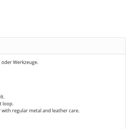
te oder Werkzeuge.
lt.
t loop.
P with regular metal and leather care.