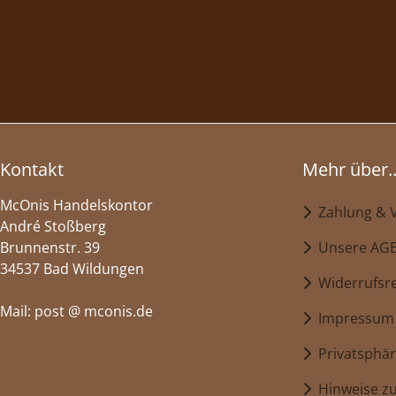
Kontakt
Mehr über..
McOnis Handelskontor
Zahlung & 
André Stoßberg
Brunnenstr. 39
Unsere AG
34537 Bad Wildungen
Widerrufsr
Mail: post @ mconis.de
Impressum
Privatsphär
Hinweise zu