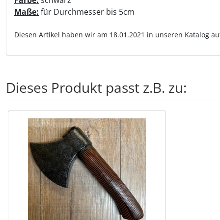
Farbe:
schwarz
Maße:
für Durchmesser bis 5cm
Shisha & Raucherbedarf
(23)
Diesen Artikel haben wir am 18.01.2021 in unseren Katalog 
Steampunk
(28)
Trinkflaschen & -schläuche
(7)
Dieses Produkt passt z.B. zu:
Trinkhörner, Halter & Ständer
(15)
Es folgt ein Produktslider - navigieren Sie mit der Tab-Tas
Trommeln, Klagschalen & Musikinstrumente
(37)
Truhen & Kisten
(30)
Umhängetaschen
(56)