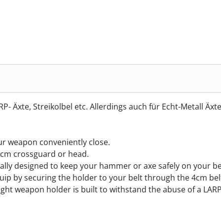
- Äxte, Streikolbel etc. Allerdings auch für Echt-Metall Äx
our weapon conveniently close.
5cm crossguard or head.
ually designed to keep your hammer or axe safely on your be
uip by securing the holder to your belt through the 4cm bel
eight weapon holder is built to withstand the abuse of a LAR