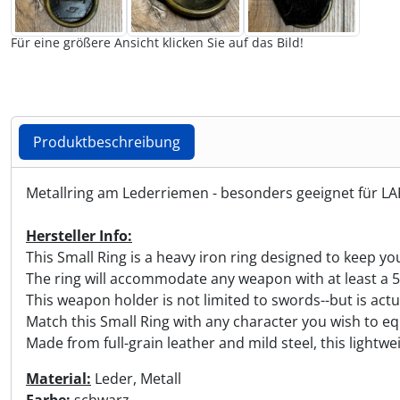
Wikinger & Germanen
Jahreskreis
Wikinger & Germanen
Spardosen & Geldgeschenke
Umhängetaschen
Kerzenständer
Tiaras & Diademe
Ritualkleidung & Roben
(4)
(22)
(22)
(20)
(56)
(31)
(6)
Für eine größere Ansicht klicken Sie auf das Bild!
Uhren & Taschenuhren
Männer-Spiritualität
Statuen
Wämse & Jacken
Leuchtartikel/ Taschenlampen
Sanduhren & Co
(2)
(30)
(401)
(11)
(5)
(16)
Naturspiritualität
Tassen & Co.
Zubehör & Accessoires
Maritimes & Nautisches
Statuen
(5)
(401)
(53)
(32)
(17)
Produktbeschreibung
Räuchern, Pendeln & Co
Themen Kochbücher
Markierungsbänder
Trommeln, Klagschalen & Musikinstrumente
(7)
(4)
(6)
(37)
Produktbeschreibung
Metallring am Lederriemen - besonders geeignet für LARP
Runen & Ogham
Wandbilder & Plaketten
Messer, Taschenmesser & Beile
Wandbilder & Plaketten
(47)
(32)
(166)
Hersteller Info:
Tarot & Divination
Weihnachten & Yule
Nähzubehör
Wellness & Entschleunigung
(4)
(4)
(7)
(32)
This Small Ring is a heavy iron ring designed to keep y
The ring will accommodate any weapon with at least a 
Weisheiten in kleinen Dosen
Props - Ohren, Schminke, Kunstblut & Co
Zauberstäbe & Ritualdolch
(20)
(8)
(44)
This weapon holder is not limited to swords--but is act
Match this Small Ring with any character you wish to eq
Sanduhren & Co
Made from full-grain leather and mild steel, this lightw
(6)
Material:
Leder, Metall
Schreibzeug, Tafeln & Siegel
(162)