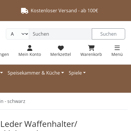
Kostenloser Versand - ab 100€
Suchen
ungen
Mein Konto
Merkzettel
Warenkorb
Menü
Speisekammer & Küche
Spiele
in - schwarz
 navigieren. Zum Vergrößern klicken Sie auf das Bild.
t Leder Waffenhalter/