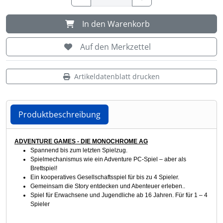
Shisha & Raucherbedarf
(23)
In den Warenkorb
Steampunk
(28)
Auf den Merkzettel
Trinkflaschen & -schläuche
(7)
Artikeldatenblatt drucken
Trinkhörner, Halter & Ständer
(15)
Produktbeschreibung
Trommeln, Klagschalen & Musikinstrumente
(37)
Produktbeschreibung
ADVENTURE GAMES - DIE MONOCHROME AG
Truhen & Kisten
(30)
Spannend bis zum letzten Spielzug.
Spielmechanismus wie ein Adventure PC-Spiel – aber als
Brettspiel!
Umhängetaschen
(56)
Ein kooperatives Gesellschaftsspiel für bis zu 4 Spieler.
Gemeinsam die Story entdecken und Abenteuer erleben..
Spiel für Erwachsene und Jugendliche ab 16 Jahren. Für für 1 – 4
Spieler