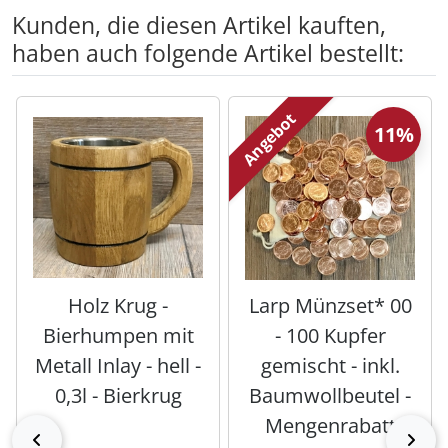
Kunden, die diesen Artikel kauften,
haben auch folgende Artikel bestellt:
Es folgt ein Produktslider - navigieren Sie mit der Tab-Tas
Angebot
11%
Holz Krug -
Larp Münzset* 00
Bierhumpen mit
- 100 Kupfer
Metall Inlay - hell -
gemischt - inkl.
0,3l - Bierkrug
Baumwollbeutel -
Mengenrabatt
zurück
vor