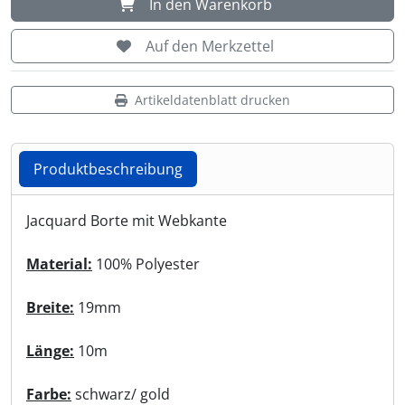
In den Warenkorb
Shisha & Raucherbedarf
(23)
Auf den Merkzettel
Steampunk
(28)
Artikeldatenblatt drucken
Trinkflaschen & -schläuche
(7)
Produktbeschreibung
Trinkhörner, Halter & Ständer
(15)
Produktbeschreibung
Jacquard Borte mit Webkante
Trommeln, Klagschalen & Musikinstrumente
(37)
Material:
100% Polyester
Truhen & Kisten
(30)
Breite:
19mm
Umhängetaschen
(56)
Länge:
10m
Farbe:
schwarz/ gold