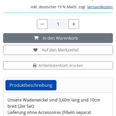
inkl. deutscher 19 % MwSt. zzgl.
Versandkosten
Shisha & Raucherbedarf
(23)
Steampunk
(28)
Trinkflaschen & -schläuche
(7)
In den Warenkorb
Auf den Merkzettel
Trinkhörner, Halter & Ständer
(15)
Trommeln, Klagschalen & Musikinstrumente
(37)
Artikeldatenblatt drucken
Truhen & Kisten
(30)
Produktbeschreibung
Umhängetaschen
(56)
Produktbeschreibung
Unsere Wadenwickel sind 3,60m lang und 10cm
breit (2er Set)
Lieferung ohne Accessoires (Fibeln separat