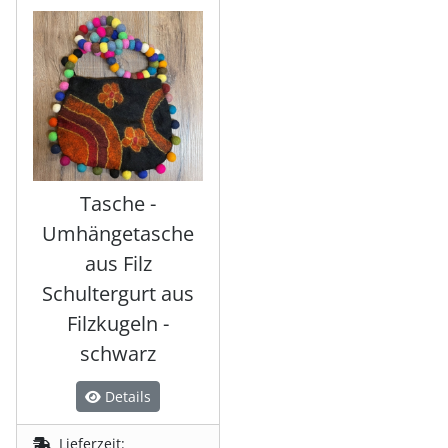
Es folgt ein Produktslider - navigieren Sie mit der Tab-Tas
Tasche -
Umhängetasche
aus Filz
Schultergurt aus
Filzkugeln -
schwarz
Details
Lieferzeit: