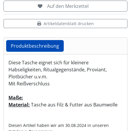
Auf den Merkzettel
Shisha & Raucherbedarf
(23)
Artikeldatenblatt drucken
Steampunk
(28)
Trinkflaschen & -schläuche
(7)
Produktbeschreibung
Trinkhörner, Halter & Ständer
(15)
Produktbeschreibung
Diese Tasche eignet sich für kleinere
Habseligkeiten, Ritualgegenstände, Proviant,
Trommeln, Klagschalen & Musikinstrumente
(37)
Plotbücher u.v.m.
Mit Reißverschluss
Truhen & Kisten
(30)
Maße:
Umhängetaschen
(56)
Material:
Tasche aus Filz & Futter aus Baumwolle
Diesen Artikel haben wir am 30.08.2024 in unseren