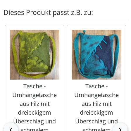
Dieses Produkt passt z.B. zu:
Es folgt ein Produktslider - navigieren Sie mit der Tab-Tas
Tasche -
Tasche -
Umhängetasche
Umhängetasche
aus Filz mit
aus Filz mit
dreieckigem
dreieckigem
Überschlag und
Überschlag und
schmalem
schmalem
zurück
vor