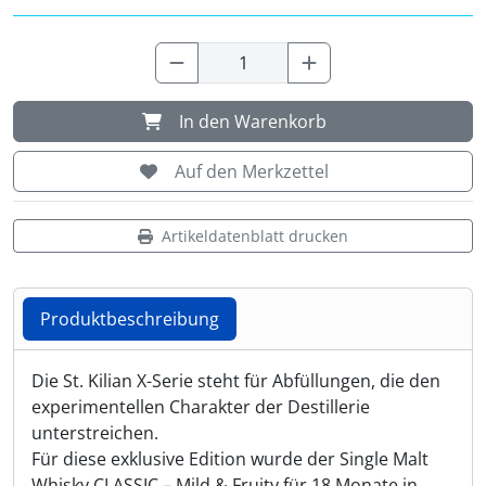
Shisha & Raucherbedarf
(23)
Steampunk
(28)
In den Warenkorb
Trinkflaschen & -schläuche
(7)
Auf den Merkzettel
Trinkhörner, Halter & Ständer
(15)
Artikeldatenblatt drucken
Trommeln, Klagschalen & Musikinstrumente
(37)
Produktbeschreibung
Truhen & Kisten
(30)
Produktbeschreibung
Umhängetaschen
Die St. Kilian X-Serie steht für Abfüllungen, die den
(56)
experimentellen Charakter der Destillerie
unterstreichen.
Für diese exklusive Edition wurde der Single Malt
Whisky CLASSIC – Mild & Fruity für 18 Monate in