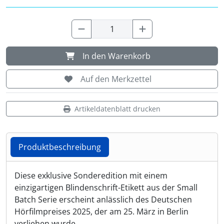
Shisha & Raucherbedarf
(23)
Steampunk
(28)
In den Warenkorb
Trinkflaschen & -schläuche
(7)
Auf den Merkzettel
Trinkhörner, Halter & Ständer
(15)
Artikeldatenblatt drucken
Trommeln, Klagschalen & Musikinstrumente
(37)
Produktbeschreibung
Truhen & Kisten
(30)
Produktbeschreibung
Umhängetaschen
Diese exklusive Sonderedition mit einem
(56)
einzigartigen Blindenschrift-Etikett aus der Small
Batch Serie erscheint anlässlich des Deutschen
Hörfilmpreises 2025, der am 25. März in Berlin
verliehen wurde.