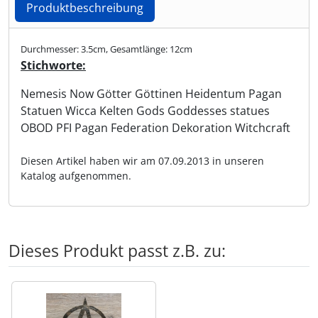
Produktbeschreibung
Produktbeschreibung
Durchmesser: 3.5cm, Gesamtlänge: 12cm
Stichworte:
Nemesis Now Götter Göttinen Heidentum Pagan
Statuen Wicca Kelten Gods Goddesses statues
OBOD PFI Pagan Federation Dekoration Witchcraft
Diesen Artikel haben wir am 07.09.2013 in unseren
Katalog aufgenommen.
Dieses Produkt passt z.B. zu:
Es folgt ein Produktslider - navigieren Sie mit der Tab-Tas