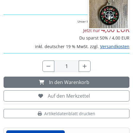
Shisha & Raucherbedarf
(23)
8,00 EUR
Unser bisheriger Preis
Steampunk
(28)
4,00 EUR
Jetzt nur
Du sparst 50% / 4,00 EUR
Trinkflaschen & -schläuche
(7)
inkl. deutscher 19 % MwSt. zzgl.
Versandkosten
Trinkhörner, Halter & Ständer
(15)
Trommeln, Klagschalen & Musikinstrumente
(37)
In den Warenkorb
Truhen & Kisten
(30)
Auf den Merkzettel
Umhängetaschen
(56)
Artikeldatenblatt drucken