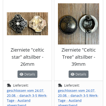
Shisha & Raucherbedarf
(23)
Steampunk
(28)
Trinkflaschen & -schläuche
(7)
Trinkhörner, Halter & Ständer
(15)
Zierniete "celtic
Zierniete "Celtic
star" altsilber -
Tree" altsilber -
Trommeln, Klagschalen & Musikinstrumente
(37)
26mm
39mm
Truhen & Kisten
(30)
Details
Details
Umhängetaschen
(56)
Lieferzeit:
Lieferzeit:
geschlossen vom 24.07.
geschlossen vom 24.07.
20.08. - danach 3-5 Werk-
20.08. - danach 3-5 Werk-
Tage - Ausland
Tage - Ausland
abweichend
abweichend