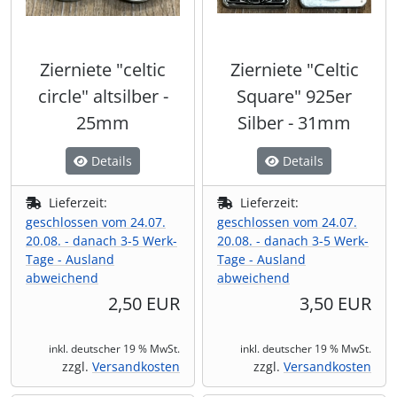
Wikinger & Germanen
Jahreskreis
Wikinger & Germanen
Spardosen & Geldgeschenke
Umhängetaschen
Kerzenständer
Tiaras & Diademe
Ritualkleidung & Roben
(4)
(22)
(22)
(20)
(56)
(31)
(6)
Uhren & Taschenuhren
Männer-Spiritualität
Statuen
Wämse & Jacken
Leuchtartikel/ Taschenlampen
Sanduhren & Co
(2)
(30)
(401)
(11)
(5)
(16)
Zierniete "celtic
Zierniete "Celtic
circle" altsilber -
Square" 925er
Naturspiritualität
Tassen & Co.
Zubehör & Accessoires
Maritimes & Nautisches
Statuen
(5)
(401)
(53)
(32)
(17)
25mm
Silber - 31mm
Räuchern, Pendeln & Co
Themen Kochbücher
Markierungsbänder
Trommeln, Klagschalen & Musikinstrumente
(7)
(4)
(6)
(37)
Details
Details
Runen & Ogham
Wandbilder & Plaketten
Messer, Taschenmesser & Beile
Wandbilder & Plaketten
(47)
(32)
(166)
Lieferzeit:
Lieferzeit:
geschlossen vom 24.07.
geschlossen vom 24.07.
20.08. - danach 3-5 Werk-
20.08. - danach 3-5 Werk-
Tarot & Divination
Weihnachten & Yule
Nähzubehör
Wellness & Entschleunigung
(4)
(4)
(7)
(32)
Tage - Ausland
Tage - Ausland
abweichend
abweichend
Weisheiten in kleinen Dosen
Props - Ohren, Schminke, Kunstblut & Co
Zauberstäbe & Ritualdolch
(20)
(8)
(44)
2,50 EUR
3,50 EUR
Sanduhren & Co
(6)
inkl. deutscher 19 % MwSt.
inkl. deutscher 19 % MwSt.
zzgl.
Versandkosten
zzgl.
Versandkosten
Schreibzeug, Tafeln & Siegel
(162)