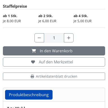
Staffelpreise
Shisha & Raucherbedarf
(23)
ab 1 Stk.
ab 2 Stk.
ab 4 Stk.
je 8,00 EUR
je 6,00 EUR
je 5,00 EUR
Steampunk
(28)
Trinkflaschen & -schläuche
(7)
Trinkhörner, Halter & Ständer
(15)
In den Warenkorb
Trommeln, Klagschalen & Musikinstrumente
(37)
Auf den Merkzettel
Truhen & Kisten
(30)
Artikeldatenblatt drucken
Umhängetaschen
(56)
Produktbeschreibung