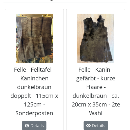
Es folgt ein Produktslider - navigieren Sie mit der Tab-Tas
Felle - Felltafel -
Felle - Kanin -
Kaninchen
gefärbt - kurze
dunkelbraun
Haare -
doppelt - 115cm x
dunkelbraun - ca.
125cm -
20cm x 35cm - 2te
Sonderposten
Wahl
Details
Details