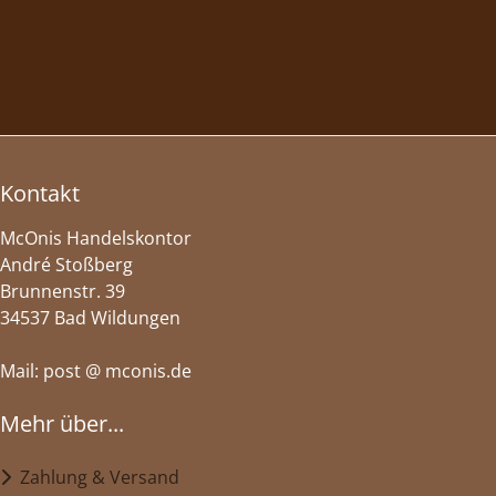
Kontakt
McOnis Handelskontor
André Stoßberg
Brunnenstr. 39
34537 Bad Wildungen
Mail: post @ mconis.de
Mehr über...
Zahlung & Versand