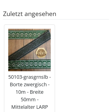
Zuletzt angesehen
Es folgt ein Produktslider - navigieren Sie mit der Tab-Tas
50103-grasgrnslb -
Borte zwergisch -
10m - Breite
50mm -
Mittelalter LARP