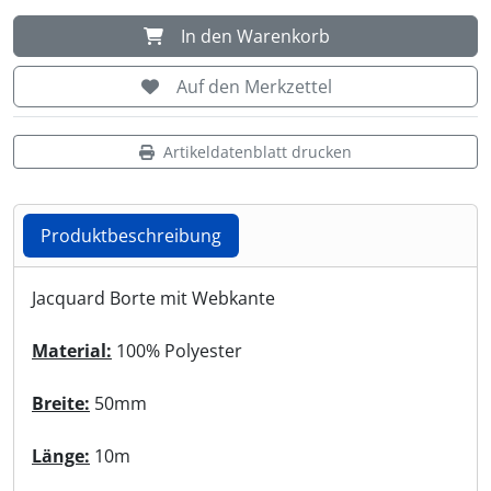
In den Warenkorb
Shisha & Raucherbedarf
(23)
Auf den Merkzettel
Steampunk
(28)
Artikeldatenblatt drucken
Trinkflaschen & -schläuche
(7)
Trinkhörner, Halter & Ständer
(15)
Produktbeschreibung
Trommeln, Klagschalen & Musikinstrumente
(37)
Produktbeschreibung
Jacquard Borte mit Webkante
Truhen & Kisten
(30)
Material:
100% Polyester
Umhängetaschen
(56)
Breite:
50mm
Länge:
10m