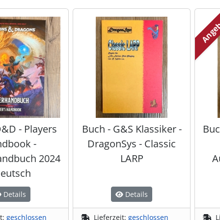
Ange
D&D - Players
Buch - G&S Klassiker -
Buc
dbook -
DragonSys - Classic
andbuch 2024
LARP
A
deutsch
Details
Details
it:
geschlossen
Lieferzeit:
geschlossen
L