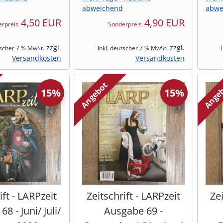
abweichend
abwe
4,50 EUR
4,90 EUR
rpreis
Sonderpreis
zzgl.
zzgl.
tscher 7 % MwSt.
inkl. deutscher 7 % MwSt.
Versandkosten
Versandkosten
Angebot
Ange
15%
15%
ift - LARPzeit
Zeitschrift - LARPzeit
Zei
8 - Juni/ Juli/
Ausgabe 69 -