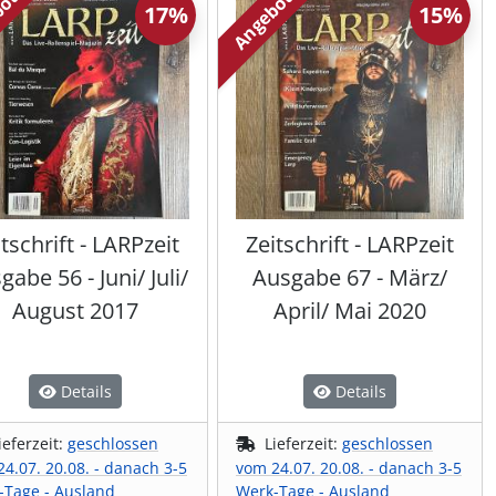
bot
Angebot
17%
15%
tschrift - LARPzeit
Zeitschrift - LARPzeit
gabe 56 - Juni/ Juli/
Ausgabe 67 - März/
August 2017
April/ Mai 2020
Details
Details
ieferzeit:
geschlossen
Lieferzeit:
geschlossen
4.07. 20.08. - danach 3-5
vom 24.07. 20.08. - danach 3-5
-Tage - Ausland
Werk-Tage - Ausland