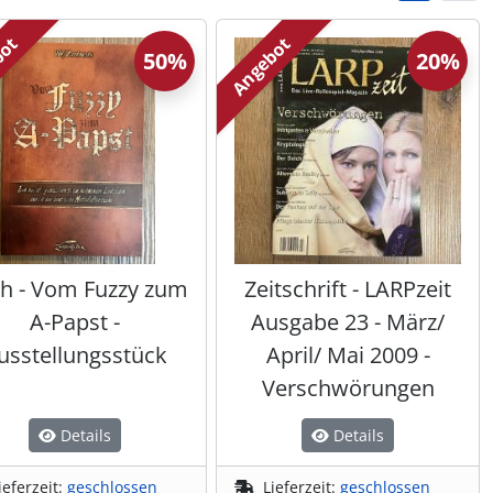
bot
Angebot
50%
20%
h - Vom Fuzzy zum
Zeitschrift - LARPzeit
A-Papst -
Ausgabe 23 - März/
usstellungsstück
April/ Mai 2009 -
Verschwörungen
Details
Details
ieferzeit:
geschlossen
Lieferzeit:
geschlossen