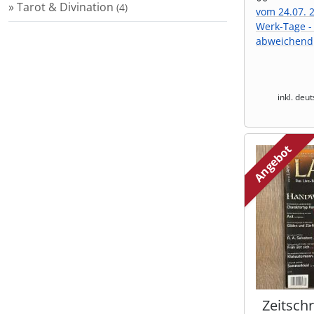
» Tarot & Divination
(4)
vom 24.07. 2
Shisha & Raucherbedarf
Werk-Tage -
(23)
abweichend
Steampunk
(28)
inkl. deu
Trinkflaschen & -schläuche
(7)
Trinkhörner, Halter & Ständer
(15)
Angebot
Trommeln, Klagschalen & Musikinstrumente
(37)
Truhen & Kisten
(30)
Umhängetaschen
(56)
Zeitschr