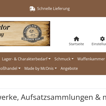
Schnelle Lieferung
Startseite
Einstell
Lager- & Charakterbedarf
Schmuck
Waffenkammer
roßhandel
Made by McOnis
Angebote
werke, Aufsatzsammlungen & 