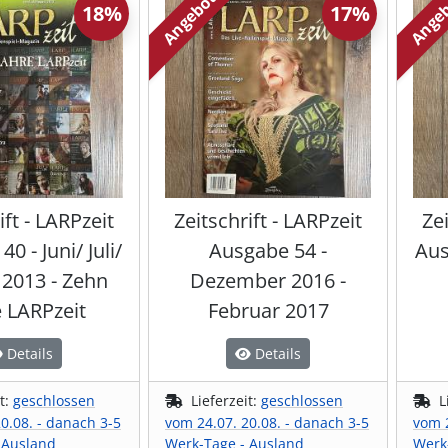
Angebot
Ange
18%
17%
ift - LARPzeit
Zeitschrift - LARPzeit
Zei
0 - Juni/ Juli/
Ausgabe 54 -
Aus
 2013 - Zehn
Dezember 2016 -
e LARPzeit
Februar 2017
Details
Details
it:
geschlossen
Lieferzeit:
geschlossen
L
0.08. - danach 3-5
vom 24.07. 20.08. - danach 3-5
vom 2
 Ausland
Werk-Tage - Ausland
Werk