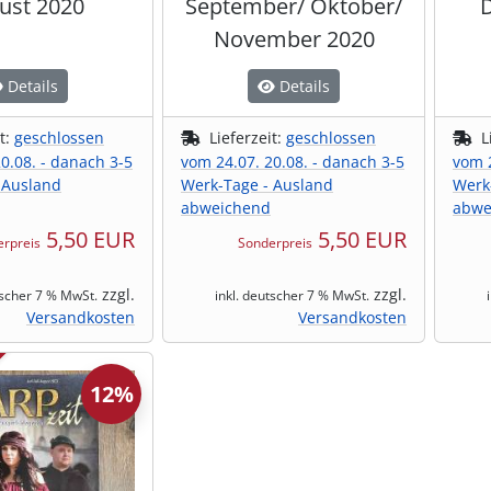
ust 2020
September/ Oktober/
November 2020
Details
Details
it:
geschlossen
Lieferzeit:
geschlossen
L
0.08. - danach 3-5
vom 24.07. 20.08. - danach 3-5
vom 2
 Ausland
Werk-Tage - Ausland
Werk
abweichend
abwe
5,50 EUR
5,50 EUR
rpreis
Sonderpreis
zzgl.
zzgl.
tscher 7 % MwSt.
inkl. deutscher 7 % MwSt.
Versandkosten
Versandkosten
12%