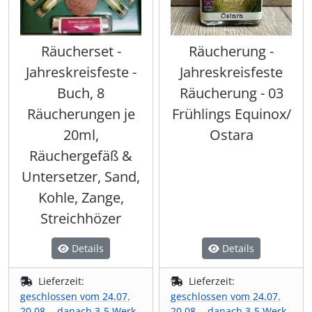
Räucherset -
Räucherung -
Jahreskreisfeste -
Jahreskreisfeste
Buch, 8
Räucherung - 03
Räucherungen je
Frühlings Equinox/
20ml,
Ostara
Räuchergefäß &
Untersetzer, Sand,
Kohle, Zange,
Streichhözer
Details
Details
Lieferzeit:
Lieferzeit:
geschlossen vom 24.07.
geschlossen vom 24.07.
20.08. - danach 3-5 Werk-
20.08. - danach 3-5 Werk-