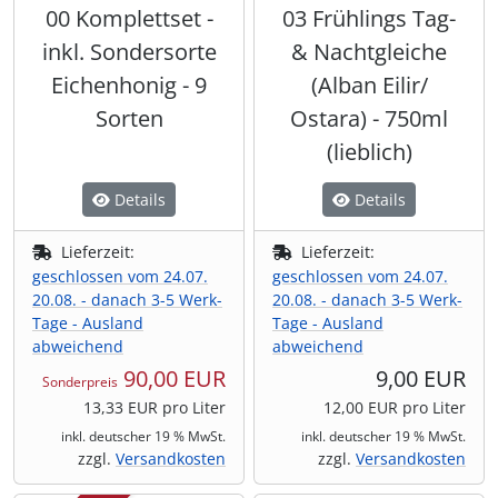
00 Komplettset -
03 Frühlings Tag-
Shisha & Raucherbedarf
(23)
inkl. Sondersorte
& Nachtgleiche
Eichenhonig - 9
(Alban Eilir/
Steampunk
(28)
Sorten
Ostara) - 750ml
(lieblich)
Trinkflaschen & -schläuche
(7)
Details
Details
Trinkhörner, Halter & Ständer
(15)
Lieferzeit:
Lieferzeit:
Trommeln, Klagschalen & Musikinstrumente
(37)
geschlossen vom 24.07.
geschlossen vom 24.07.
20.08. - danach 3-5 Werk-
20.08. - danach 3-5 Werk-
Tage - Ausland
Tage - Ausland
Truhen & Kisten
(30)
abweichend
abweichend
90,00 EUR
9,00 EUR
Sonderpreis
Umhängetaschen
(56)
13,33 EUR pro Liter
12,00 EUR pro Liter
inkl. deutscher 19 % MwSt.
inkl. deutscher 19 % MwSt.
zzgl.
Versandkosten
zzgl.
Versandkosten