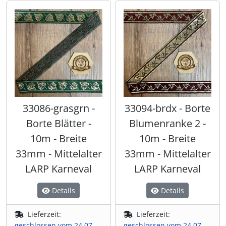
33086-grasgrn -
33094-brdx - Borte
Borte Blätter -
Blumenranke 2 -
10m - Breite
10m - Breite
33mm - Mittelalter
33mm - Mittelalter
LARP Karneval
LARP Karneval
Details
Details
Lieferzeit:
Lieferzeit:
geschlossen vom 24.07.
geschlossen vom 24.07.