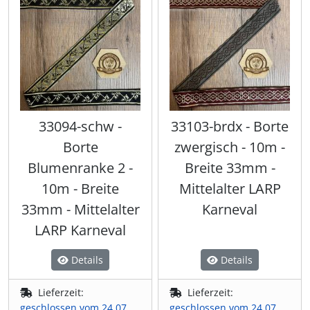
33094-schw -
33103-brdx - Borte
Borte
zwergisch - 10m -
Blumenranke 2 -
Breite 33mm -
10m - Breite
Mittelalter LARP
33mm - Mittelalter
Karneval
LARP Karneval
Details
Details
Lieferzeit:
Lieferzeit:
geschlossen vom 24.07.
geschlossen vom 24.07.