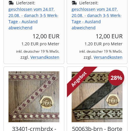
Lieferzeit:
Lieferzeit:
geschlossen vom 24.07.
geschlossen vom 24.07.
20.08. - danach 3-5 Werk-
20.08. - danach 3-5 Werk-
Tage - Ausland
Tage - Ausland
abweichend
abweichend
12,00 EUR
12,00 EUR
1,20 EUR pro Meter
1,20 EUR pro Meter
inkl. deutscher 19 % MwSt.
inkl. deutscher 19 % MwSt.
zzgl.
Versandkosten
zzgl.
Versandkosten
Angebot
28%
33401-crmbrdx -
50063b-brn - Borte