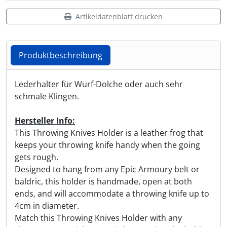
Artikeldatenblatt drucken
Shisha & Raucherbedarf
(23)
Steampunk
(28)
Produktbeschreibung
Trinkflaschen & -schläuche
(7)
Produktbeschreibung
Lederhalter für Wurf-Dolche oder auch sehr
schmale Klingen.
Trinkhörner, Halter & Ständer
(15)
Hersteller Info:
Trommeln, Klagschalen & Musikinstrumente
(37)
This Throwing Knives Holder is a leather frog that
keeps your throwing knife handy when the going
Truhen & Kisten
(30)
gets rough.
Designed to hang from any Epic Armoury belt or
Umhängetaschen
(56)
baldric, this holder is handmade, open at both
ends, and will accommodate a throwing knife up to
4cm in diameter.
Match this Throwing Knives Holder with any