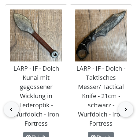
Es folgt ein Produktslider - navigieren Sie mit der Tab-Tas
LARP - IF - Dolch
LARP - IF - Dolch -
Kunai mit
Taktisches
gegossener
Messer/ Tactical
Wicklung in
Knife - 21cm -
Lederoptik -
schwarz -
zurück
vor
Wurfdolch - Iron
Wurfdolch - Iron
Fortress
Fortress
Details
Details