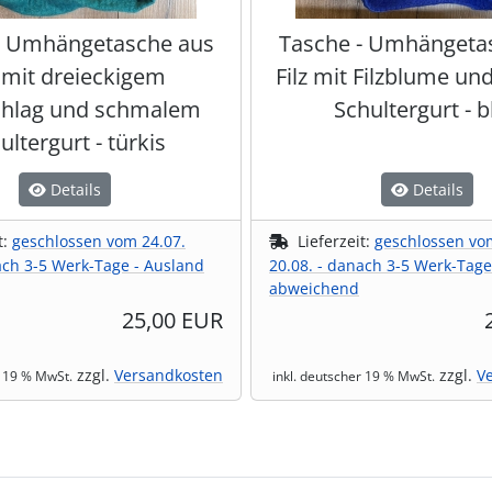
- Umhängetasche aus
Tasche - Umhängeta
z mit dreieckigem
Filz mit Filzblume un
hlag und schmalem
Schultergurt - b
ultergurt - türkis
Details
Details
t:
geschlossen vom 24.07.
Lieferzeit:
geschlossen vo
ach 3-5 Werk-Tage - Ausland
20.08. - danach 3-5 Werk-Tage
abweichend
25,00 EUR
zzgl.
Versandkosten
zzgl.
V
r 19 % MwSt.
inkl. deutscher 19 % MwSt.