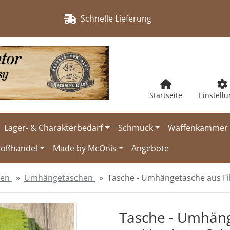
Schnelle Lieferung
Startseite
Einstell
Lager- & Charakterbedarf
Schmuck
Waffenkammer
roßhandel
Made by McOnis
Angebote
hen
Umhängetaschen
Tasche - Umhängetasche aus Fil
urück-" und "Vor-Button" nutzen, um zwischen den Bildern zu
Tasche - Umhänge