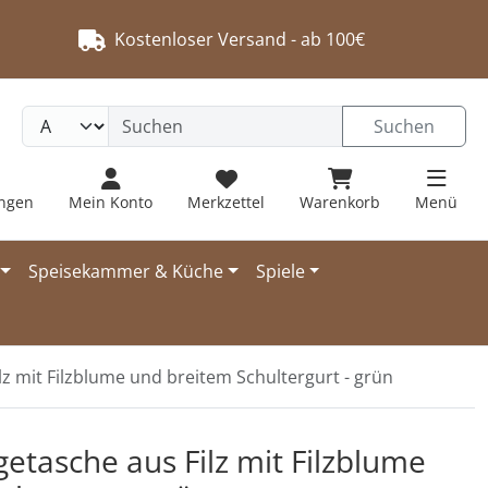
Kostenloser Versand - ab 100€
Suchen
ungen
Mein Konto
Merkzettel
Warenkorb
Menü
Speisekammer & Küche
Spiele
z mit Filzblume und breitem Schultergurt - grün
 navigieren. Zum Vergrößern klicken Sie auf das Bild.
tasche aus Filz mit Filzblume