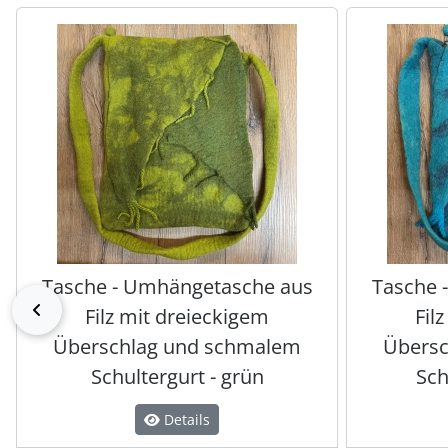
Es folgt ein Produktslider - navigieren Sie mit der Tab-Tas
Tasche - Umhängetasche aus
Tasche 
zurück
Filz mit dreieckigem
Fil
Überschlag und schmalem
Übersc
Schultergurt - grün
Sch
Details