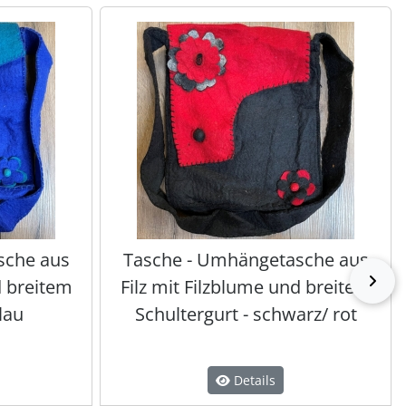
sche aus
Tasche - Umhängetasche aus
vor
d breitem
Filz mit Filzblume und breitem
lau
Schultergurt - schwarz/ rot
Details