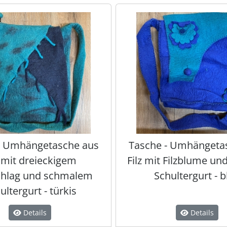
te zu den einzelnen Artikeln.
- Umhängetasche aus
Tasche - Umhängeta
z mit dreieckigem
Filz mit Filzblume un
hlag und schmalem
Schultergurt - b
ultergurt - türkis
Details
Details