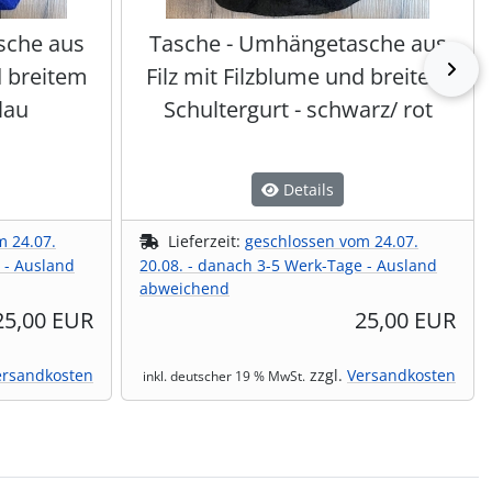
sche aus
Tasche - Umhängetasche aus
vor
d breitem
Filz mit Filzblume und breitem
lau
Schultergurt - schwarz/ rot
Details
m 24.07.
Lieferzeit:
geschlossen vom 24.07.
 - Ausland
20.08. - danach 3-5 Werk-Tage - Ausland
abweichend
25,00 EUR
25,00 EUR
ersandkosten
zzgl.
Versandkosten
inkl. deutscher 19 % MwSt.