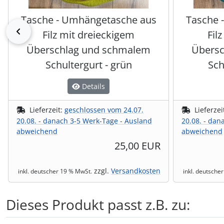
Tasche - Umhängetasche aus
Tasche 
zurück
Filz mit dreieckigem
Fil
Überschlag und schmalem
Übersc
Schultergurt - grün
Sch
Details
Lieferzeit:
geschlossen vom 24.07.
Lieferzei
20.08. - danach 3-5 Werk-Tage - Ausland
20.08. - dan
abweichend
abweichend
25,00 EUR
zzgl.
Versandkosten
inkl. deutscher 19 % MwSt.
inkl. deutsche
Dieses Produkt passt z.B. zu: