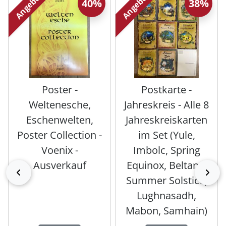
Angebot
Angebot
40%
38%
Poster -
Postkarte -
Weltenesche,
Jahreskreis - Alle 8
Eschenwelten,
Jahreskreiskarten
Poster Collection -
im Set (Yule,
Voenix -
Imbolc, Spring
Ausverkauf
Equinox, Beltane,
zurück
vor
Summer Solstice,
Lughnasadh,
Mabon, Samhain)