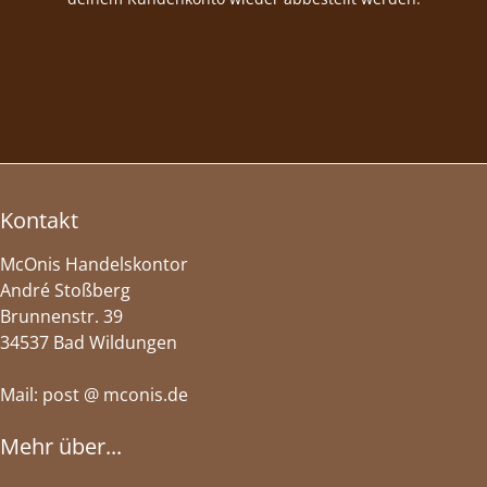
Kontakt
McOnis Handelskontor
André Stoßberg
Brunnenstr. 39
34537 Bad Wildungen
Mail: post @ mconis.de
Mehr über...